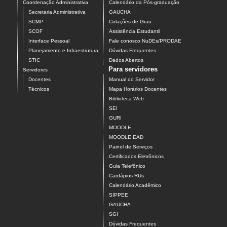
Coordenação Administrativa
Calendário da Pós-graduação
Secretaria Administrativa
GAUCHA
SCMP
Colações de Grau
SCOF
Assistência Estudantil
Interface Pessoal
Fale conosco NuDEs/PRODAE
Planejamento e Infraestrutura
Dúvidas Frequentes
STIC
Dados Abertos
Para servidores
Servidores
Docentes
Manual do Servidor
Técnicos
Mapa Horários Docentes
Biblioteca Web
SEI
GURI
MOODLE
MOODLE EAD
Painel de Serviços
Certificados Eletrônicos
Guia Telefônico
Cardápios RUs
Calendário Acadêmico
SIPPEE
GAUCHA
SGI
Dúvidas Frequentes