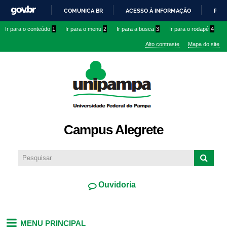
Pular
COMUNICA BR
ACESSO À INFORMAÇÃO
PART
para o
IR
Ir para o conteúdo
1
Ir para o menu
2
Ir para a busca
3
Ir para o rodapé
4
conteúdo
PARA
principal
Alto contraste
Mapa do site
O
CONTEÚDO
Campus Alegrete
Ouvidoria
MENU PRINCIPAL