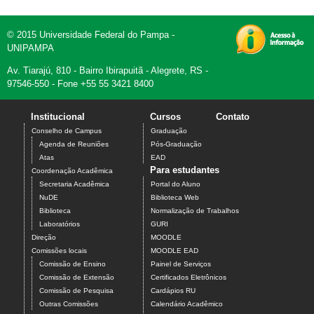
© 2015 Universidade Federal do Pampa -
UNIPAMPA
Av. Tiarajú, 810 - Bairro Ibirapuitã - Alegrete, RS -
97546-550 - Fone +55 55 3421 8400
Institucional
Cursos
Contato
Conselho de Campus
Graduação
Agenda de Reuniões
Pós-Graduação
Atas
EAD
Para estudantes
Coordenação Acadêmica
Secretaria Acadêmica
Portal do Aluno
NuDE
Biblioteca Web
Biblioteca
Normalização de Trabalhos
Laboratórios
GURI
Direção
MOODLE
Comissões locais
MOODLE EAD
Comissão de Ensino
Painel de Serviços
Comissão de Extensão
Certificados Eletrônicos
Comissão de Pesquisa
Cardápios RU
Outras Comissões
Calendário Acadêmico