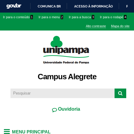
Pular
COMUNICA BR
ACESSO À INFORMAÇÃO
PART
para o
IR
Ir para o conteúdo
1
Ir para o menu
2
Ir para a busca
3
Ir para o rodapé
4
conteúdo
PARA
principal
Alto contraste
Mapa do site
O
CONTEÚDO
Campus Alegrete
Ouvidoria
MENU PRINCIPAL