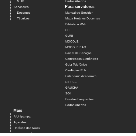
STIC
Dados Abertos
Para servidores
Servidores
Docentes
Manual do Servidor
Técnicos
Mapa Horários Docentes
Biblioteca Web
SEI
GURI
MOODLE
MOODLE EAD
Painel de Serviços
Certificados Eletrônicos
Guia Telefônico
Cardápios RUs
Calendário Acadêmico
SIPPEE
GAUCHA
SGI
Dúvidas Frequentes
Dados Abertos
Mais
A Unipampa
Agendas
Horários das Aulas
Centro Acadêmico do Campus Alegrete