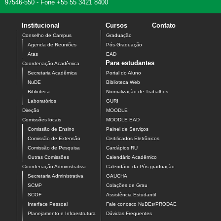
97546-550 - Fone +55 55 3421 8400
Institucional
Cursos
Contato
Conselho de Campus
Graduação
Agenda de Reuniões
Pós-Graduação
Atas
EAD
Para estudantes
Coordenação Acadêmica
Secretaria Acadêmica
Portal do Aluno
NuDE
Biblioteca Web
Biblioteca
Normalização de Trabalhos
Laboratórios
GURI
Direção
MOODLE
Comissões locais
MOODLE EAD
Comissão de Ensino
Painel de Serviços
Comissão de Extensão
Certificados Eletrônicos
Comissão de Pesquisa
Cardápios RU
Outras Comissões
Calendário Acadêmico
Coordenação Administrativa
Calendário da Pós-graduação
Secretaria Administrativa
GAUCHA
SCMP
Colações de Grau
SCOF
Assistência Estudantil
Interface Pessoal
Fale conosco NuDEs/PRODAE
Planejamento e Infraestrutura
Dúvidas Frequentes