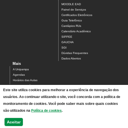
MOODLE EAD
Painel de Serviços
Certificados Eletrônicos
Guia Telefônico
Cardápios RUs
Calendário Acadêmico
SIPPEE
GAUCHA
SGI
Dúvidas Frequentes
Dados Abertos
Mais
A Unipampa
Agendas
Horários das Aulas
Centro Acadêmico do Campus Alegrete
Este site utiliza cookies para melhorar a experiência de navegação dos
Estrutura Organizacional
PDI 2019-2023
usuários. Ao continuar utilizando o site, você concorda com a política de
Orientações de segurança
monitoramento de cookies. Você pode saber mais sobre quais cookies
Mapa
são utilizados na
Política de cookies
.
Acesso ao Antigo Portal
Relatórios de Gestão e Planejamento
Aceitar
Bolsistas - processos seletivos