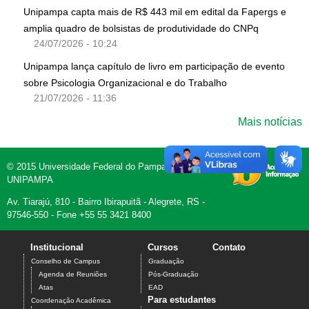
Unipampa capta mais de R$ 443 mil em edital da Fapergs e
amplia quadro de bolsistas de produtividade do CNPq
24/07/2026 - 10:24
Unipampa lança capítulo de livro em participação de evento
sobre Psicologia Organizacional e do Trabalho
21/07/2026 - 11:36
Mais notícias
© 2015 Universidade Federal do Pampa -
UNIPAMPA
Av. Tiarajú, 810 - Bairro Ibirapuitã - Alegrete, RS -
97546-550 - Fone +55 55 3421 8400
Institucional
Cursos
Contato
Conselho de Campus
Graduação
Agenda de Reuniões
Pós-Graduação
Atas
EAD
Para estudantes
Coordenação Acadêmica