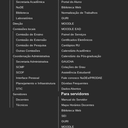
Secretaria Acadêmica
Portal do Aluno
NuDE
Biblioteca Web
Biblioteca
Normalização de Trabalhos
Laboratórios
GURI
Direção
MOODLE
Comissões locais
MOODLE EAD
Comissão de Ensino
Painel de Serviços
Comissão de Extensão
Certificados Eletrônicos
Comissão de Pesquisa
Cardápios RU
Outras Comissões
Calendário Acadêmico
Coordenação Administrativa
Calendário da Pós-graduação
Secretaria Administrativa
GAUCHA
SCMP
Colações de Grau
SCOF
Assistência Estudantil
Interface Pessoal
Fale conosco NuDEs/PRODAE
Planejamento e Infraestrutura
Dúvidas Frequentes
STIC
Dados Abertos
Para servidores
Servidores
Docentes
Manual do Servidor
Técnicos
Mapa Horários Docentes
Biblioteca Web
SEI
GURI
MOODLE