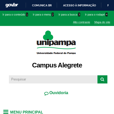
Pular
COMUNICA BR
ACESSO À INFORMAÇÃO
PART
para o
IR
Ir para o conteúdo
1
Ir para o menu
2
Ir para a busca
3
Ir para o rodapé
4
conteúdo
PARA
principal
Alto contraste
Mapa do site
O
CONTEÚDO
Campus Alegrete
Ouvidoria
MENU PRINCIPAL