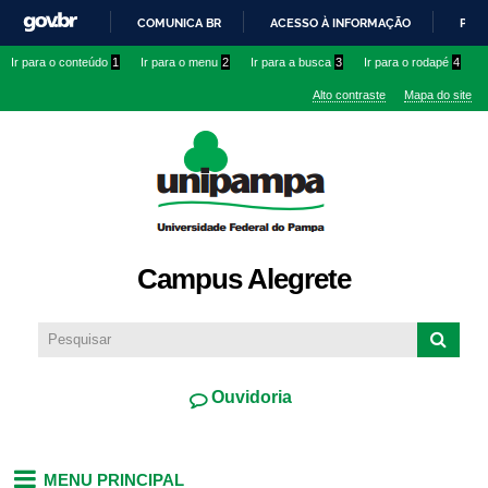
Pular
COMUNICA BR
ACESSO À INFORMAÇÃO
PART
para o
IR
Ir para o conteúdo
1
Ir para o menu
2
Ir para a busca
3
Ir para o rodapé
4
conteúdo
PARA
principal
Alto contraste
Mapa do site
O
CONTEÚDO
Campus Alegrete
Ouvidoria
MENU PRINCIPAL