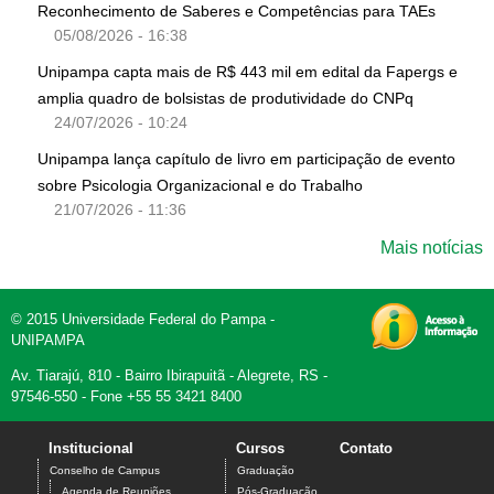
Reconhecimento de Saberes e Competências para TAEs
05/08/2026 - 16:38
Unipampa capta mais de R$ 443 mil em edital da Fapergs e
amplia quadro de bolsistas de produtividade do CNPq
24/07/2026 - 10:24
Unipampa lança capítulo de livro em participação de evento
sobre Psicologia Organizacional e do Trabalho
21/07/2026 - 11:36
Mais notícias
© 2015 Universidade Federal do Pampa -
UNIPAMPA
Av. Tiarajú, 810 - Bairro Ibirapuitã - Alegrete, RS -
97546-550 - Fone +55 55 3421 8400
Institucional
Cursos
Contato
Conselho de Campus
Graduação
Agenda de Reuniões
Pós-Graduação