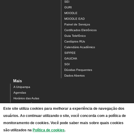
SEI
GURI
MOODLE
MOODLE EAD
Painel de Serviços
Certificados Eletrônicos
Guia Telefônico
Cardápios RUs
Calendário Acadêmico
SIPPEE
GAUCHA
SGI
Dúvidas Frequentes
Dados Abertos
Mais
A Unipampa
Agendas
Horários das Aulas
Centro Acadêmico do Campus Alegrete
Este site utiliza cookies para melhorar a experiência de navegação dos
Estrutura Organizacional
usuários. Ao continuar utilizando o site, você concorda com a política de
PDI 2019-2023
Orientações de segurança
monitoramento de cookies. Você pode saber mais sobre quais cookies
Mapa
são utilizados na
Política de cookies
.
Acesso ao Antigo Portal