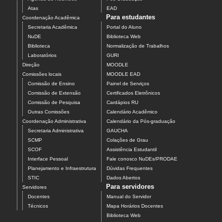
Atas
EAD
Para estudantes
Coordenação Acadêmica
Secretaria Acadêmica
Portal do Aluno
NuDE
Biblioteca Web
Biblioteca
Normalização de Trabalhos
Laboratórios
GURI
Direção
MOODLE
Comissões locais
MOODLE EAD
Comissão de Ensino
Painel de Serviços
Comissão de Extensão
Certificados Eletrônicos
Comissão de Pesquisa
Cardápios RU
Outras Comissões
Calendário Acadêmico
Coordenação Administrativa
Calendário da Pós-graduação
Secretaria Administrativa
GAUCHA
SCMP
Colações de Grau
SCOF
Assistência Estudantil
Interface Pessoal
Fale conosco NuDEs/PRODAE
Planejamento e Infraestrutura
Dúvidas Frequentes
STIC
Dados Abertos
Para servidores
Servidores
Docentes
Manual do Servidor
Técnicos
Mapa Horários Docentes
Biblioteca Web