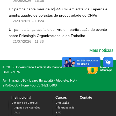
05/08/2026 - 16:38
Unipampa capta mais de R$ 443 mil em edital da Fapergs e
amplia quadro de bolsistas de produtividade do CNPq
24/07/2026 - 10:24
Unipampa lança capítulo de livro em participação de evento
sobre Psicologia Organizacional e do Trabalho
21/07/2026 - 11:36
Mais notícias
© 2015 Universidade Federal do Pampa -
UNIPAMPA
Av. Tiarajú, 810 - Bairro Ibirapuitã - Alegrete, RS -
97546-550 - Fone +55 55 3421 8400
Institucional
Cursos
Contato
Conselho de Campus
Graduação
Agenda de Reuniões
Pós-Graduação
Atas
EAD