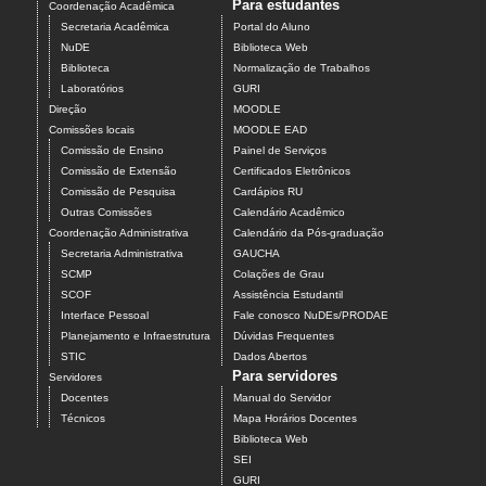
Para estudantes
Coordenação Acadêmica
Secretaria Acadêmica
Portal do Aluno
NuDE
Biblioteca Web
Biblioteca
Normalização de Trabalhos
Laboratórios
GURI
Direção
MOODLE
Comissões locais
MOODLE EAD
Comissão de Ensino
Painel de Serviços
Comissão de Extensão
Certificados Eletrônicos
Comissão de Pesquisa
Cardápios RU
Outras Comissões
Calendário Acadêmico
Coordenação Administrativa
Calendário da Pós-graduação
Secretaria Administrativa
GAUCHA
SCMP
Colações de Grau
SCOF
Assistência Estudantil
Interface Pessoal
Fale conosco NuDEs/PRODAE
Planejamento e Infraestrutura
Dúvidas Frequentes
STIC
Dados Abertos
Para servidores
Servidores
Docentes
Manual do Servidor
Técnicos
Mapa Horários Docentes
Biblioteca Web
SEI
GURI