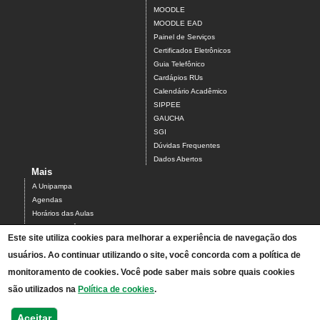
MOODLE
MOODLE EAD
Painel de Serviços
Certificados Eletrônicos
Guia Telefônico
Cardápios RUs
Calendário Acadêmico
SIPPEE
GAUCHA
SGI
Dúvidas Frequentes
Dados Abertos
Mais
A Unipampa
Agendas
Horários das Aulas
Centro Acadêmico do Campus Alegrete
Este site utiliza cookies para melhorar a experiência de navegação dos
Estrutura Organizacional
PDI 2019-2023
usuários. Ao continuar utilizando o site, você concorda com a política de
Orientações de segurança
monitoramento de cookies. Você pode saber mais sobre quais cookies
Mapa
são utilizados na
Política de cookies
.
Acesso ao Antigo Portal
Relatórios de Gestão e Planejamento
Aceitar