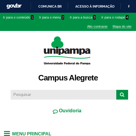
Pular
COMUNICA BR
ACESSO À INFORMAÇÃO
PART
para o
IR
Ir para o conteúdo
1
Ir para o menu
2
Ir para a busca
3
Ir para o rodapé
4
conteúdo
PARA
principal
Alto contraste
Mapa do site
O
CONTEÚDO
Campus Alegrete
Ouvidoria
MENU PRINCIPAL