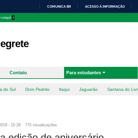
Pular
COMUNICA BR
ACESSO À INFORMAÇÃO
para o
IR
o rodapé
4
conteúdo
PARA
principal
O
CONTEÚDO
egrete
Contato
Para estudantes
a do Sul
Dom Pedrito
Itaqui
Jaguarão
Santana do Liv
2019 - 15:28
775 visualizações
za edição de aniversário