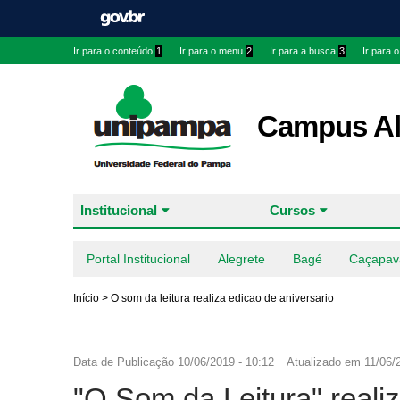
Ir para o conteúdo
1
Ir para o menu
2
Ir para a busca
3
Ir para 
Campus Al
Institucional
Cursos
Portal Institucional
Alegrete
Bagé
Caçapav
Início
>
O som da leitura realiza edicao de aniversario
Data de Publicação
10/06/2019 - 10:12
Atualizado em
11/06/
"O Som da Leitura" reali