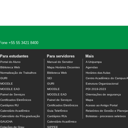
 - Fone +55 55 3421 8400
Para estudantes
Para servidores
Mais
Portal do Aluno
Manual do Servidor
A Unipampa
Biblioteca Web
Mapa Horários Docentes
Agendas
Normalização de Trabalhos
Biblioteca Web
Horários das Aulas
GURI
SEI
Centro Acadêmico do Campus A
MOODLE
GURI
Estrutura Organizacional
MOODLE EAD
MOODLE
PDI 2019-2023
Painel de Serviços
MOODLE EAD
Orientações de segurança
Certificados Eletrônicos
Painel de Serviços
Mapa
Cardápios RU
Certificados Eletrônicos
Acesso ao Antigo Portal
Calendário Acadêmico
Guia Telefônico
Relatórios de Gestão e Planej
Calendário da Pós-graduação
Cardápios RUs
Bolsistas - processos seletivos
GAUCHA
Calendário Acadêmico
Colações de Grau
SIPPEE