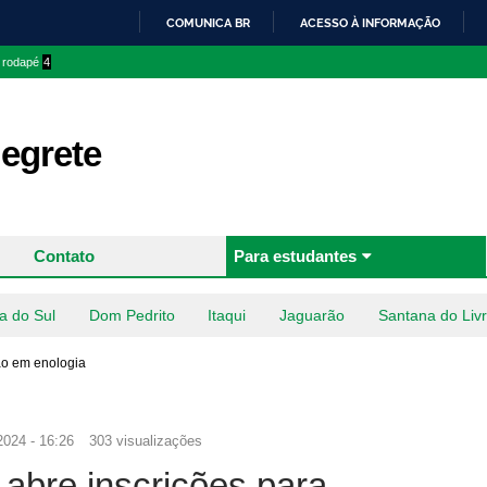
Pular
COMUNICA BR
ACESSO À INFORMAÇÃO
para o
IR
o rodapé
4
conteúdo
PARA
principal
O
CONTEÚDO
egrete
Contato
Para estudantes
a do Sul
Dom Pedrito
Itaqui
Jaguarão
Santana do Liv
ao em enologia
2024 - 16:26
303 visualizações
abre inscrições para