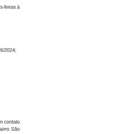
s-feiras à
06/2024;
m contato
airro São