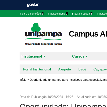
Ir para o conteúdo
1
Ir para o menu
2
Ir para a busca
3
Ir para 
Campus Al
Institucional
Cursos
Portal Institucional
Alegrete
Bagé
Caçapav
Início
>
Oportunidade unipampa abre inscricoes para especializac
Data de Publicação
10/05/2024 - 16:26
Atualizado em
10/05/
Oportunidade: Unipampa 