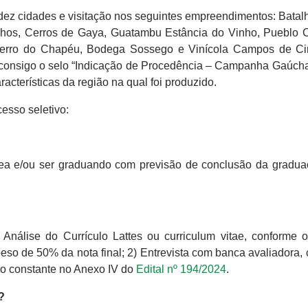
z cidades e visitação nos seguintes empreendimentos: Batal
inhos, Cerros de Gaya, Guatambu Estância do Vinho, Pueblo 
 Cerro do Chapéu, Bodega Sossego e Vinícola Campos de C
 consigo o selo “Indicação de Procedência – Campanha Gaúcha”
acterísticas da região na qual foi produzido.
esso seletivo:
rea e/ou ser graduando com previsão de conclusão da gradua
Análise do Currículo Lattes ou curriculum vitae, conforme o
peso de 50% da nota final; 2) Entrevista com banca avaliadora,
ção constante no Anexo IV do
Edital nº 194/2024
.
?