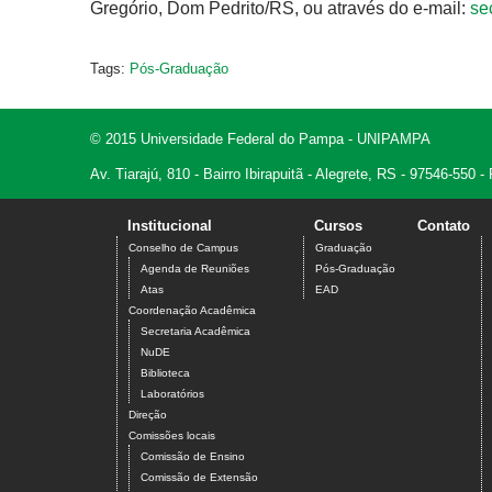
Gregório, Dom Pedrito/RS, ou através do e-mail:
se
Tags:
Pós-Graduação
© 2015 Universidade Federal do Pampa - UNIPAMPA
Av. Tiarajú, 810 - Bairro Ibirapuitã - Alegrete, RS - 97546-550
Institucional
Cursos
Contato
Conselho de Campus
Graduação
Agenda de Reuniões
Pós-Graduação
Atas
EAD
Coordenação Acadêmica
Secretaria Acadêmica
NuDE
Biblioteca
Laboratórios
Direção
Comissões locais
Comissão de Ensino
Comissão de Extensão