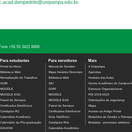
c.acad.dompedrito@unipampa.edu.br
.
 - Fone +55 55 3421 8400
Para estudantes
Para servidores
Mais
Portal do Aluno
Manual do Servidor
A Unipampa
Biblioteca Web
Mapa Horários Docentes
Agendas
Normalização de Trabalhos
Biblioteca Web
Horários das Aulas
GURI
SEI
Centro Acadêmico do Campus A
MOODLE
GURI
Estrutura Organizacional
MOODLE EAD
MOODLE
PDI 2019-2023
Painel de Serviços
MOODLE EAD
Orientações de segurança
Certificados Eletrônicos
Painel de Serviços
Mapa
Cardápios RU
Certificados Eletrônicos
Acesso ao Antigo Portal
Calendário Acadêmico
Guia Telefônico
Relatórios de Gestão e Planej
Calendário da Pós-graduação
Cardápios RUs
Bolsistas - processos seletivos
GAUCHA
Calendário Acadêmico