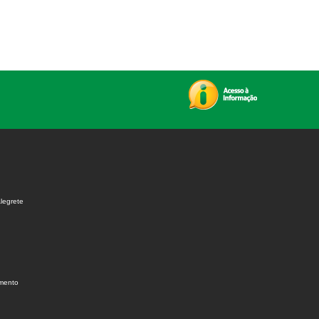
legrete
amento