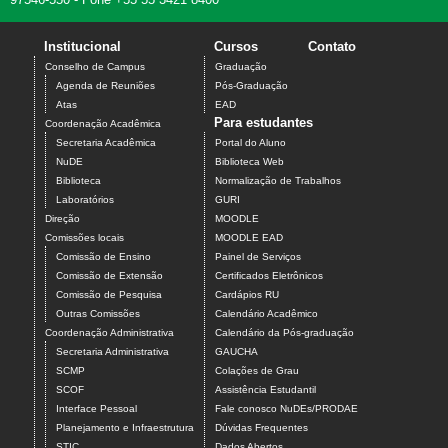
Institucional
Cursos
Contato
Conselho de Campus
Graduação
Agenda de Reuniões
Pós-Graduação
Atas
EAD
Para estudantes
Coordenação Acadêmica
Secretaria Acadêmica
Portal do Aluno
NuDE
Biblioteca Web
Biblioteca
Normalização de Trabalhos
Laboratórios
GURI
Direção
MOODLE
Comissões locais
MOODLE EAD
Comissão de Ensino
Painel de Serviços
Comissão de Extensão
Certificados Eletrônicos
Comissão de Pesquisa
Cardápios RU
Outras Comissões
Calendário Acadêmico
Coordenação Administrativa
Calendário da Pós-graduação
Secretaria Administrativa
GAUCHA
SCMP
Colações de Grau
SCOF
Assistência Estudantil
Interface Pessoal
Fale conosco NuDEs/PRODAE
Planejamento e Infraestrutura
Dúvidas Frequentes
STIC
Dados Abertos