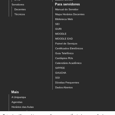
Para servidores
Servidores
Docentes
Manual do Servidor
Técnicos
Mapa Horários Docentes
Biblioteca Web
SEI
GURI
MOODLE
MOODLE EAD
Painel de Serviços
Certificados Eletrônicos
Guia Telefônico
Cardápios RUs
Calendário Acadêmico
SIPPEE
GAUCHA
SGI
Dúvidas Frequentes
Dados Abertos
Mais
A Unipampa
Agendas
Horários das Aulas
Centro Acadêmico do Campus Alegrete