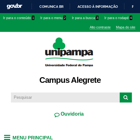
Pular
COMUNICA BR
ACESSO À INFORMAÇÃO
PART
para o
IR
Ir para o conteúdo
1
Ir para o menu
2
Ir para a busca
3
Ir para o rodapé
4
conteúdo
PARA
principal
Alto contraste
Mapa do site
O
CONTEÚDO
Campus Alegrete
Ouvidoria
MENU PRINCIPAL