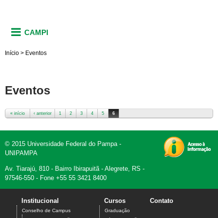
CAMPI
Início
>
Eventos
Eventos
« início
‹ anterior
1
2
3
4
5
6
Páginas
© 2015 Universidade Federal do Pampa -
UNIPAMPA
Av. Tiarajú, 810 - Bairro Ibirapuitã - Alegrete, RS -
97546-550 - Fone +55 55 3421 8400
Institucional
Cursos
Contato
Conselho de Campus
Graduação