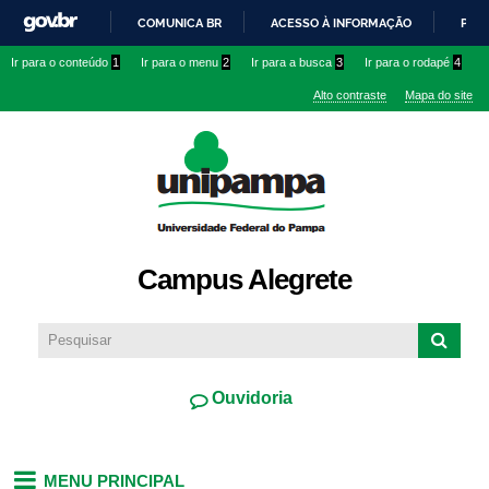
Pular
COMUNICA BR
ACESSO À INFORMAÇÃO
PART
para o
IR
Ir para o conteúdo
1
Ir para o menu
2
Ir para a busca
3
Ir para o rodapé
4
conteúdo
PARA
principal
Alto contraste
Mapa do site
O
CONTEÚDO
Campus Alegrete
Ouvidoria
MENU PRINCIPAL