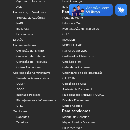
Agenda de Reuniões
Pós-Graduação
Atas
EAD
Para estudantes
Coordenação Acadêmica
Secretaria Acadêmica
Portal do Aluno
NuDE
Biblioteca Web
Biblioteca
Normalização de Trabalhos
Laboratórios
GURI
Direção
MOODLE
Comissões locais
MOODLE EAD
Comissão de Ensino
Painel de Serviços
Comissão de Extensão
Certificados Eletrônicos
Comissão de Pesquisa
Cardápios RU
Outras Comissões
Calendário Acadêmico
Coordenação Administrativa
Calendário da Pós-graduação
Secretaria Administrativa
GAUCHA
SCMP
Colações de Grau
SCOF
Assistência Estudantil
Interface Pessoal
Fale conosco NuDEs/PRODAE
Planejamento e Infraestrutura
Dúvidas Frequentes
STIC
Dados Abertos
Para servidores
Servidores
Docentes
Manual do Servidor
Técnicos
Mapa Horários Docentes
Biblioteca Web