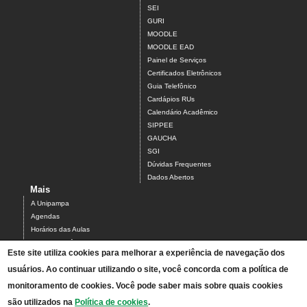
SEI
GURI
MOODLE
MOODLE EAD
Painel de Serviços
Certificados Eletrônicos
Guia Telefônico
Cardápios RUs
Calendário Acadêmico
SIPPEE
GAUCHA
SGI
Dúvidas Frequentes
Dados Abertos
Mais
A Unipampa
Agendas
Horários das Aulas
Centro Acadêmico do Campus Alegrete
Este site utiliza cookies para melhorar a experiência de navegação dos
Estrutura Organizacional
usuários. Ao continuar utilizando o site, você concorda com a política de
PDI 2019-2023
Orientações de segurança
monitoramento de cookies. Você pode saber mais sobre quais cookies
Mapa
são utilizados na
Política de cookies
.