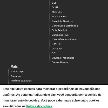
SEI
GURI
MOODLE
MOODLE EAD
Painel de Serviços
Certificados Eletrônicos
Guia Telefônico
Cardápios RUs
Calendário Acadêmico
SIPPEE
GAUCHA
SGI
Dúvidas Frequentes
Dados Abertos
Mais
A Unipampa
Agendas
Horários das Aulas
Centro Acadêmico do Campus Alegrete
Este site utiliza cookies para melhorar a experiência de navegação dos
Estrutura Organizacional
usuários. Ao continuar utilizando o site, você concorda com a política de
PDI 2019-2023
Orientações de segurança
monitoramento de cookies. Você pode saber mais sobre quais cookies
Mapa
são utilizados na
Política de cookies
.