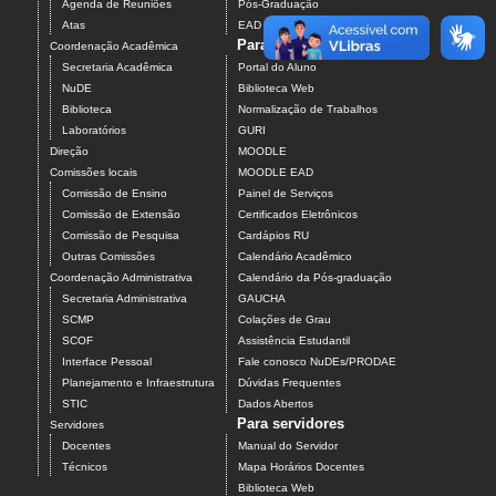
Agenda de Reuniões
Pós-Graduação
Atas
EAD
Para estudantes
Coordenação Acadêmica
Secretaria Acadêmica
Portal do Aluno
NuDE
Biblioteca Web
Biblioteca
Normalização de Trabalhos
Laboratórios
GURI
Direção
MOODLE
Comissões locais
MOODLE EAD
Comissão de Ensino
Painel de Serviços
Comissão de Extensão
Certificados Eletrônicos
Comissão de Pesquisa
Cardápios RU
Outras Comissões
Calendário Acadêmico
Coordenação Administrativa
Calendário da Pós-graduação
Secretaria Administrativa
GAUCHA
SCMP
Colações de Grau
SCOF
Assistência Estudantil
Interface Pessoal
Fale conosco NuDEs/PRODAE
Planejamento e Infraestrutura
Dúvidas Frequentes
STIC
Dados Abertos
Para servidores
Servidores
Docentes
Manual do Servidor
Técnicos
Mapa Horários Docentes
Biblioteca Web