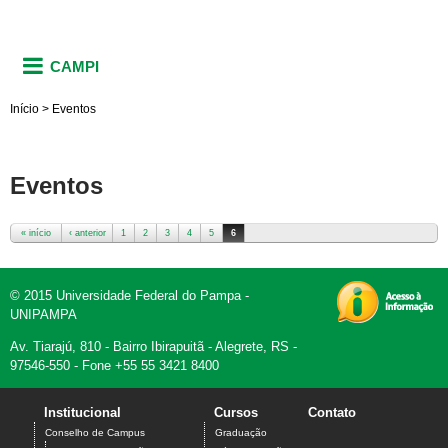
CAMPI
Início
>
Eventos
Eventos
« início
‹ anterior
1
2
3
4
5
6
Páginas
© 2015 Universidade Federal do Pampa -
UNIPAMPA
Av. Tiarajú, 810 - Bairro Ibirapuitã - Alegrete, RS -
97546-550 - Fone +55 55 3421 8400
Institucional
Cursos
Contato
Conselho de Campus
Graduação