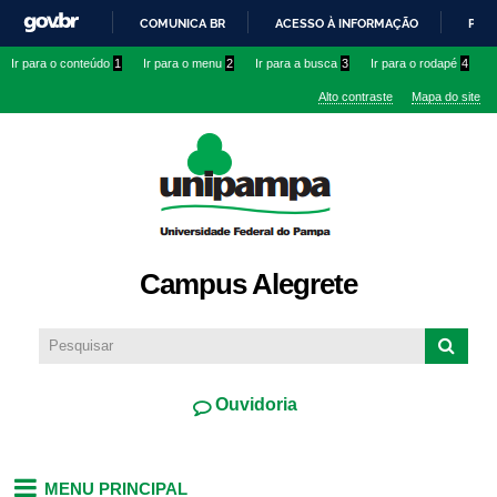
Pular
COMUNICA BR
ACESSO À INFORMAÇÃO
PART
para o
IR
Ir para o conteúdo
1
Ir para o menu
2
Ir para a busca
3
Ir para o rodapé
4
conteúdo
PARA
principal
Alto contraste
Mapa do site
O
CONTEÚDO
Campus Alegrete
Ouvidoria
MENU PRINCIPAL