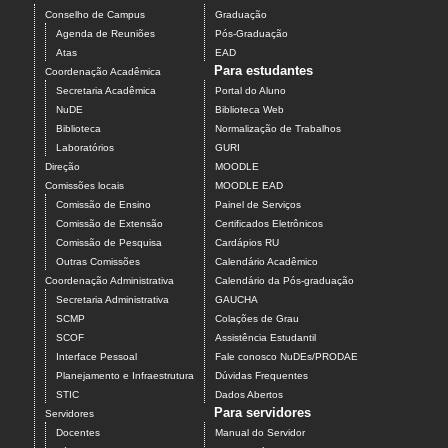
Conselho de Campus
Graduação
Agenda de Reuniões
Pós-Graduação
Atas
EAD
Para estudantes
Coordenação Acadêmica
Secretaria Acadêmica
Portal do Aluno
NuDE
Biblioteca Web
Biblioteca
Normalização de Trabalhos
Laboratórios
GURI
Direção
MOODLE
Comissões locais
MOODLE EAD
Comissão de Ensino
Painel de Serviços
Comissão de Extensão
Certificados Eletrônicos
Comissão de Pesquisa
Cardápios RU
Outras Comissões
Calendário Acadêmico
Coordenação Administrativa
Calendário da Pós-graduação
Secretaria Administrativa
GAUCHA
SCMP
Colações de Grau
SCOF
Assistência Estudantil
Interface Pessoal
Fale conosco NuDEs/PRODAE
Planejamento e Infraestrutura
Dúvidas Frequentes
STIC
Dados Abertos
Para servidores
Servidores
Docentes
Manual do Servidor