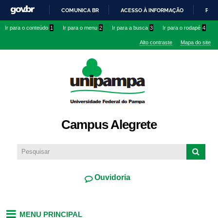
Pular
COMUNICA BR
ACESSO À INFORMAÇÃO
PART
para o
IR
Ir para o conteúdo
1
Ir para o menu
2
Ir para a busca
3
Ir para o rodapé
4
conteúdo
PARA
principal
Alto contraste
Mapa do site
O
CONTEÚDO
Campus Alegrete
Ouvidoria
MENU PRINCIPAL