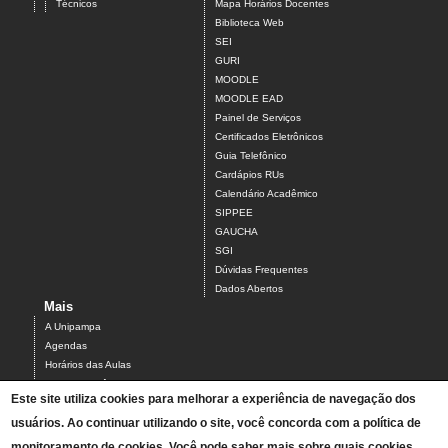
Técnicos
Mapa Horários Docentes
Biblioteca Web
SEI
GURI
MOODLE
MOODLE EAD
Painel de Serviços
Certificados Eletrônicos
Guia Telefônico
Cardápios RUs
Calendário Acadêmico
SIPPEE
GAUCHA
SGI
Dúvidas Frequentes
Dados Abertos
Mais
A Unipampa
Agendas
Horários das Aulas
Centro Acadêmico do Campus Alegrete
Este site utiliza cookies para melhorar a experiência de navegação dos
Estrutura Organizacional
PDI 2019-2023
usuários. Ao continuar utilizando o site, você concorda com a política de
Orientações de segurança
monitoramento de cookies. Você pode saber mais sobre quais cookies