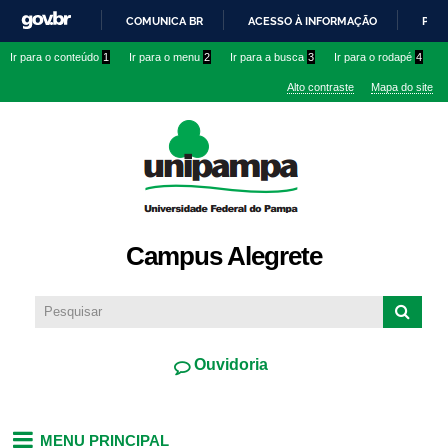
Pular
COMUNICA BR
ACESSO À INFORMAÇÃO
PART
para o
IR
Ir para o conteúdo
1
Ir para o menu
2
Ir para a busca
3
Ir para o rodapé
4
conteúdo
PARA
principal
Alto contraste
Mapa do site
O
CONTEÚDO
Campus Alegrete
Ouvidoria
MENU PRINCIPAL