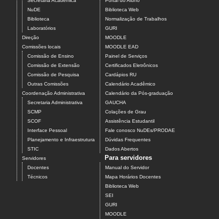
Secretaria Acadêmica
Portal do Aluno
NuDE
Biblioteca Web
Biblioteca
Normalização de Trabalhos
Laboratórios
GURI
Direção
MOODLE
Comissões locais
MOODLE EAD
Comissão de Ensino
Painel de Serviços
Comissão de Extensão
Certificados Eletrônicos
Comissão de Pesquisa
Cardápios RU
Outras Comissões
Calendário Acadêmico
Coordenação Administrativa
Calendário da Pós-graduação
Secretaria Administrativa
GAUCHA
SCMP
Colações de Grau
SCOF
Assistência Estudantil
Interface Pessoal
Fale conosco NuDEs/PRODAE
Planejamento e Infraestrutura
Dúvidas Frequentes
STIC
Dados Abertos
Para servidores
Servidores
Docentes
Manual do Servidor
Técnicos
Mapa Horários Docentes
Biblioteca Web
SEI
GURI
MOODLE