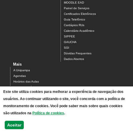
MOODLE EAD
Painel de Serviços
Certificados Eletrônicos
Guia Telefônico
Cardápios RUs
Calendário Acadêmico
SIPPEE
GAUCHA
SGI
Dúvidas Frequentes
Dados Abertos
Mais
A Unipampa
Agendas
Horários das Aulas
Centro Acadêmico do Campus Alegrete
Este site utiliza cookies para melhorar a experiência de navegação dos
Estrutura Organizacional
PDI 2019-2023
usuários. Ao continuar utilizando o site, você concorda com a política de
Orientações de segurança
monitoramento de cookies. Você pode saber mais sobre quais cookies
Mapa
são utilizados na
Política de cookies
.
Acesso ao Antigo Portal
Relatórios de Gestão e Planejamento
Aceitar
Bolsistas - processos seletivos