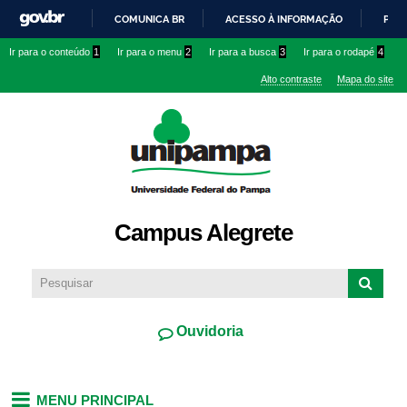
Pular
COMUNICA BR
ACESSO À INFORMAÇÃO
PART
para o
IR
Ir para o conteúdo
1
Ir para o menu
2
Ir para a busca
3
Ir para o rodapé
4
conteúdo
PARA
principal
Alto contraste
Mapa do site
O
CONTEÚDO
Campus Alegrete
Ouvidoria
MENU PRINCIPAL