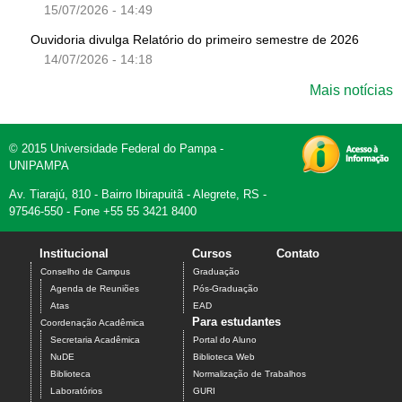
15/07/2026 - 14:49
Ouvidoria divulga Relatório do primeiro semestre de 2026
14/07/2026 - 14:18
Mais notícias
© 2015 Universidade Federal do Pampa -
UNIPAMPA
Av. Tiarajú, 810 - Bairro Ibirapuitã - Alegrete, RS -
97546-550 - Fone +55 55 3421 8400
Institucional
Cursos
Contato
Conselho de Campus
Graduação
Agenda de Reuniões
Pós-Graduação
Atas
EAD
Para estudantes
Coordenação Acadêmica
Secretaria Acadêmica
Portal do Aluno
NuDE
Biblioteca Web
Biblioteca
Normalização de Trabalhos
Laboratórios
GURI