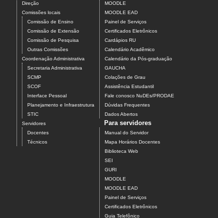
Direção
MOODLE
Comissões locais
MOODLE EAD
Comissão de Ensino
Painel de Serviços
Comissão de Extensão
Certificados Eletrônicos
Comissão de Pesquisa
Cardápios RU
Outras Comissões
Calendário Acadêmico
Coordenação Administrativa
Calendário da Pós-graduação
Secretaria Administrativa
GAUCHA
SCMP
Colações de Grau
SCOF
Assistência Estudantil
Interface Pessoal
Fale conosco NuDEs/PRODAE
Planejamento e Infraestrutura
Dúvidas Frequentes
STIC
Dados Abertos
Para servidores
Servidores
Docentes
Manual do Servidor
Técnicos
Mapa Horários Docentes
Biblioteca Web
SEI
GURI
MOODLE
MOODLE EAD
Painel de Serviços
Certificados Eletrônicos
Guia Telefônico