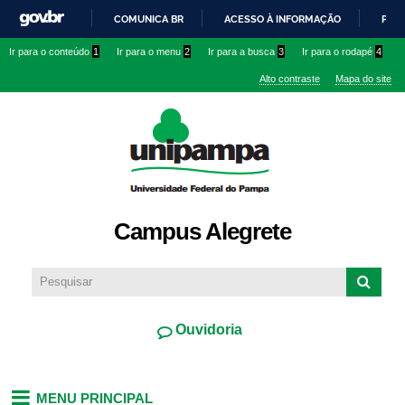
Pular
COMUNICA BR
ACESSO À INFORMAÇÃO
PART
para o
IR
Ir para o conteúdo
1
Ir para o menu
2
Ir para a busca
3
Ir para o rodapé
4
conteúdo
PARA
principal
Alto contraste
Mapa do site
O
CONTEÚDO
Campus Alegrete
Ouvidoria
MENU PRINCIPAL