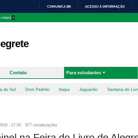
Pular
COMUNICA BR
ACESSO À INFORMAÇÃO
para o
IR
o rodapé
4
conteúdo
PARA
principal
O
CONTEÚDO
egrete
Contato
Para estudantes
a do Sul
Dom Pedrito
Itaqui
Jaguarão
Santana do Liv
2019 - 17:34
877 visualizações
nel na Feira do Livro de Alegr