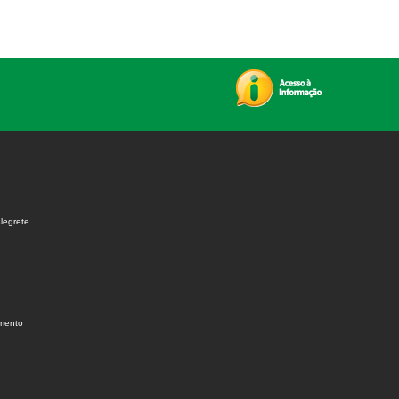
legrete
amento