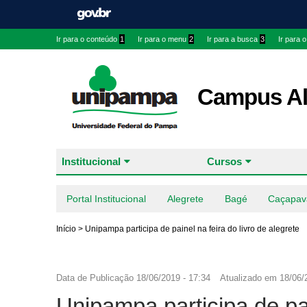
Ir para o conteúdo
1
Ir para o menu
2
Ir para a busca
3
Ir para 
Campus Al
Institucional
Cursos
Portal Institucional
Alegrete
Bagé
Caçapav
Início
>
Unipampa participa de painel na feira do livro de alegrete
Data de Publicação
18/06/2019 - 17:34
Atualizado em
18/06/
Unipampa participa de pai