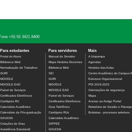
 - Fone +55 55 3421 8400
Para estudantes
Para servidores
Mais
Portal do Aluno
Manual do Servidor
A Unipampa
Biblioteca Web
Mapa Horários Docentes
Agendas
Normalização de Trabalhos
Biblioteca Web
Horários das Aulas
GURI
SEI
Centro Acadêmico do Campus A
MOODLE
GURI
Estrutura Organizacional
MOODLE EAD
MOODLE
PDI 2019-2023
Painel de Serviços
MOODLE EAD
Orientações de segurança
Certificados Eletrônicos
Painel de Serviços
Mapa
Cardápios RU
Certificados Eletrônicos
Acesso ao Antigo Portal
Calendário Acadêmico
Guia Telefônico
Relatórios de Gestão e Planej
Calendário da Pós-graduação
Cardápios RUs
Bolsistas - processos seletivos
GAUCHA
Calendário Acadêmico
Colações de Grau
SIPPEE
Assistência Estudantil
GAUCHA