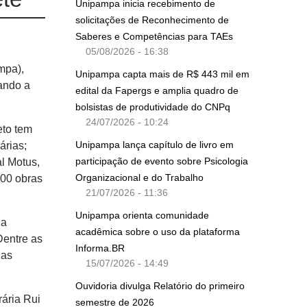
Unipampa inicia recebimento de
solicitações de Reconhecimento de
Saberes e Competências para TAEs
05/08/2026 - 16:38
mpa),
Unipampa capta mais de R$ 443 mil em
eando a
edital da Fapergs e amplia quadro de
bolsistas de produtividade do CNPq
24/07/2026 - 10:24
eto tem
Unipampa lança capítulo de livro em
rárias;
participação de evento sobre Psicologia
al Motus,
Organizacional e do Trabalho
300 obras
21/07/2026 - 11:36
Unipampa orienta comunidade
 a
acadêmica sobre o uso da plataforma
Dentre as
Informa.BR
nas
15/07/2026 - 14:49
Ouvidoria divulga Relatório do primeiro
ária Rui
semestre de 2026