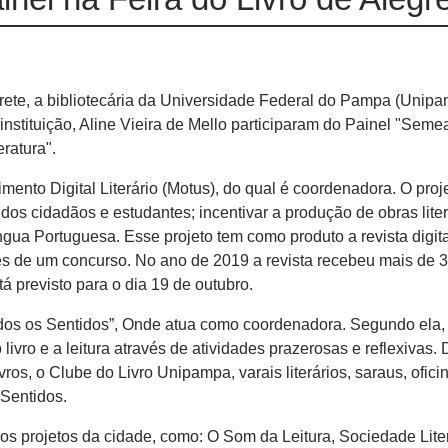
grete, a bibliotecária da Universidade Federal do Pampa (Unipa
nstituição, Aline Vieira de Mello participaram do Painel "Sem
eratura".
ento Digital Literário (Motus), do qual é coordenadora. O proj
ra dos cidadãos e estudantes; incentivar a produção de obras lite
íngua Portuguesa. Esse projeto tem como produto a revista digit
s de um concurso. No ano de 2019 a revista recebeu mais de 
 previsto para o dia 19 de outubro.
Todos os Sentidos”, Onde atua como coordenadora. Segundo ela,
livro e a leitura através de atividades prazerosas e reflexivas. 
vros, o Clube do Livro Unipampa, varais literários, saraus, ofici
 Sentidos.
s projetos da cidade, como: O Som da Leitura, Sociedade Liter