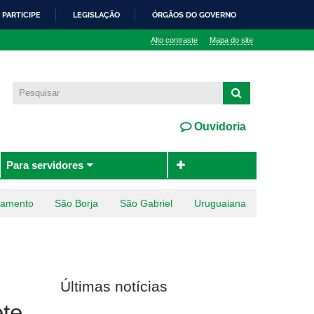
PARTICIPE
LEGISLAÇÃO
ÓRGÃOS DO GOVERNO
Alto contraste
Mapa do site
Ouvidoria
Para servidores
ramento
São Borja
São Gabriel
Uruguaiana
Últimas notícias
ete