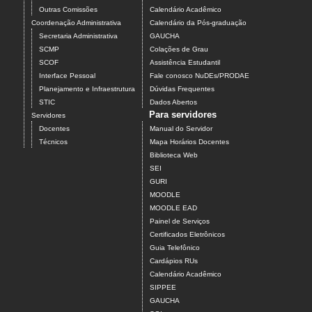
Outras Comissões
Calendário Acadêmico
Coordenação Administrativa
Calendário da Pós-graduação
Secretaria Administrativa
GAUCHA
SCMP
Colações de Grau
SCOF
Assistência Estudantil
Interface Pessoal
Fale conosco NuDEs/PRODAE
Planejamento e Infraestrutura
Dúvidas Frequentes
STIC
Dados Abertos
Para servidores
Servidores
Docentes
Manual do Servidor
Técnicos
Mapa Horários Docentes
Biblioteca Web
SEI
GURI
MOODLE
MOODLE EAD
Painel de Serviços
Certificados Eletrônicos
Guia Telefônico
Cardápios RUs
Calendário Acadêmico
SIPPEE
GAUCHA