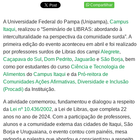
Compartilhar
A Universidade Federal do Pampa (Unipampa),
Campus
Itaqui
, realizou o “Seminário de LIBRAS: abordando à
interculturalidade na perspectiva da comunidade surda”. A
primeira edição do evento aconteceu em abril e foi realizado
por professores surdos de Libras dos campi
Alegrete
,
Caçapava do Sul
,
Dom Pedrito
,
Jaguarão
e
São Borja
, bem
como por estudantes do curso
Ciência e Tecnologia de
Alimentos
do
Campus Itaqui
e da
Pró-reitora de
Comunidades Ações Afirmativas, Diversidade e Inclusão
(Procadi)
da Instituição.
A atividade comemorou, fundamentou e dialogou a respeito
da
Lei nº 10.436/2002
, a Lei de Libras, que completa 22
anos no ano de 2024. Com a participação de professores,
alunos e a comunidade externa das cidades de Itaqui, São
Borja e Uruguaiana, o evento contou com painéis, mesa
redonda e palestra que abordou e conscientizou a respeito