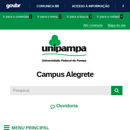
Pular
COMUNICA BR
ACESSO À INFORMAÇÃO
PART
para o
IR
Ir para o conteúdo
1
Ir para o menu
2
Ir para a busca
3
Ir para o rodapé
4
conteúdo
PARA
principal
Alto contraste
Mapa do site
O
CONTEÚDO
Campus Alegrete
Ouvidoria
MENU PRINCIPAL