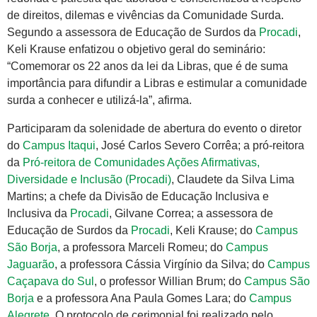
de direitos, dilemas e vivências da Comunidade Surda.
Segundo a assessora de Educação de Surdos da
Procadi
,
Keli Krause enfatizou o objetivo geral do seminário:
“Comemorar os 22 anos da lei da Libras, que é de suma
importância para difundir a Libras e estimular a comunidade
surda a conhecer e utilizá-la”, afirma.
Participaram da solenidade de abertura do evento o diretor
do
Campus Itaqui
, José Carlos Severo Corrêa; a pró-reitora
da
Pró-reitora de Comunidades Ações Afirmativas,
Diversidade e Inclusão (Procadi)
, Claudete da Silva Lima
Martins; a chefe da Divisão de Educação Inclusiva e
Inclusiva da
Procadi
, Gilvane Correa; a assessora de
Educação de Surdos da
Procadi
, Keli Krause; do
Campus
São Borja
, a professora Marceli Romeu; do
Campus
Jaguarão
, a professora Cássia Virgínio da Silva; do
Campus
Caçapava do Sul
, o professor Willian Brum; do
Campus São
Borja
e a professora Ana Paula Gomes Lara; do
Campus
Alegrete
. O protocolo de cerimonial foi realizado pelo