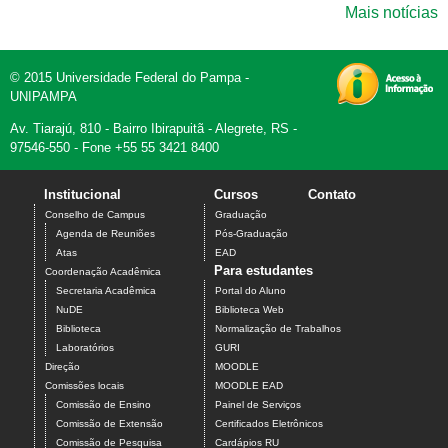
Mais notícias
© 2015 Universidade Federal do Pampa -
UNIPAMPA
Av. Tiarajú, 810 - Bairro Ibirapuitã - Alegrete, RS -
97546-550 - Fone +55 55 3421 8400
Institucional
Cursos
Contato
Conselho de Campus
Graduação
Agenda de Reuniões
Pós-Graduação
Atas
EAD
Para estudantes
Coordenação Acadêmica
Secretaria Acadêmica
Portal do Aluno
NuDE
Biblioteca Web
Biblioteca
Normalização de Trabalhos
Laboratórios
GURI
Direção
MOODLE
Comissões locais
MOODLE EAD
Comissão de Ensino
Painel de Serviços
Comissão de Extensão
Certificados Eletrônicos
Comissão de Pesquisa
Cardápios RU