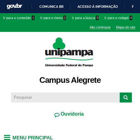
Pular
COMUNICA BR
ACESSO À INFORMAÇÃO
PART
para o
IR
Ir para o conteúdo
1
Ir para o menu
2
Ir para a busca
3
Ir para o rodapé
4
conteúdo
PARA
principal
Alto contraste
Mapa do site
O
CONTEÚDO
Campus Alegrete
Ouvidoria
MENU PRINCIPAL