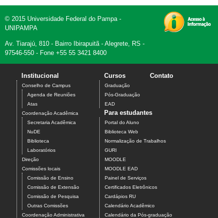
© 2015 Universidade Federal do Pampa -
UNIPAMPA
Av. Tiarajú, 810 - Bairro Ibirapuitã - Alegrete, RS -
97546-550 - Fone +55 55 3421 8400
Institucional
Cursos
Contato
Conselho de Campus
Graduação
Agenda de Reuniões
Pós-Graduação
Atas
EAD
Para estudantes
Coordenação Acadêmica
Secretaria Acadêmica
Portal do Aluno
NuDE
Biblioteca Web
Biblioteca
Normalização de Trabalhos
Laboratórios
GURI
Direção
MOODLE
Comissões locais
MOODLE EAD
Comissão de Ensino
Painel de Serviços
Comissão de Extensão
Certificados Eletrônicos
Comissão de Pesquisa
Cardápios RU
Outras Comissões
Calendário Acadêmico
Coordenação Administrativa
Calendário da Pós-graduação