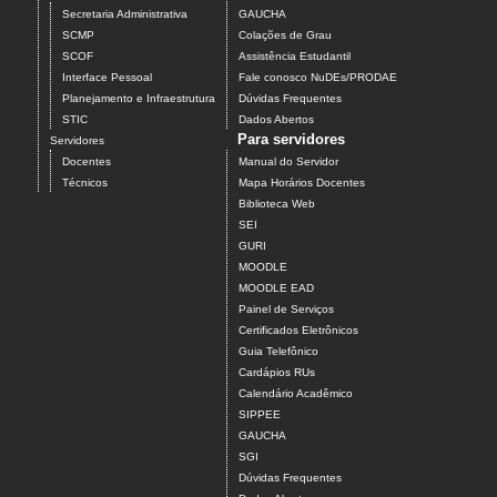
Secretaria Administrativa
GAUCHA
SCMP
Colações de Grau
SCOF
Assistência Estudantil
Interface Pessoal
Fale conosco NuDEs/PRODAE
Planejamento e Infraestrutura
Dúvidas Frequentes
STIC
Dados Abertos
Para servidores
Servidores
Docentes
Manual do Servidor
Técnicos
Mapa Horários Docentes
Biblioteca Web
SEI
GURI
MOODLE
MOODLE EAD
Painel de Serviços
Certificados Eletrônicos
Guia Telefônico
Cardápios RUs
Calendário Acadêmico
SIPPEE
GAUCHA
SGI
Dúvidas Frequentes