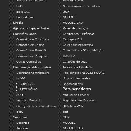
Secretaria Acadêmica
Biblioteca Web
NuDE
Normalização de Trabalhos
Biblioteca
GURI
Laboratórios
MOODLE
Direção
MOODLE EAD
Agenda da Equipe Diretiva
Painel de Serviços
Comissões locais
Certificados Eletrônicos
Comissão de Concursos
Cardápios RU
Comissão de Ensino
Calendário Acadêmico
Comissão de Extensão
Calendário da Pós-graduação
Comissão de Pesquisa
GAUCHA
Outras Comissões
Colações de Grau
Coordenação Administrativa
Assistência Estudantil
Secretaria Administrativa
Fale conosco NuDEs/PRODAE
SCMP
Dúvidas Frequentes
COMPRAS
Dados Abertos
Para servidores
PATRIMÔNIO
SCOF
Manual do Servidor
Interface Pessoal
Mapa Horários Docentes
Planejamento e Infraestrutura
Biblioteca Web
STIC
SEI
Servidores
GURI
Docentes
MOODLE
Técnicos
MOODLE EAD