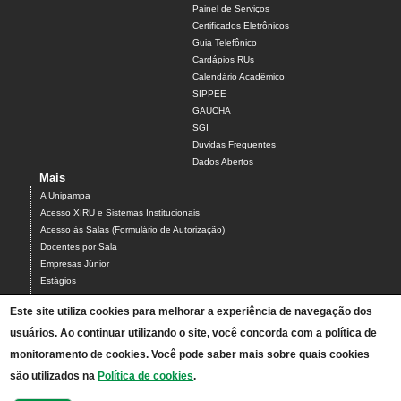
Painel de Serviços
Certificados Eletrônicos
Guia Telefônico
Cardápios RUs
Calendário Acadêmico
SIPPEE
GAUCHA
SGI
Dúvidas Frequentes
Dados Abertos
Mais
A Unipampa
Acesso XIRU e Sistemas Institucionais
Acesso às Salas (Formulário de Autorização)
Docentes por Sala
Empresas Júnior
Estágios
Estágios Campus Bagé
Este site utiliza cookies para melhorar a experiência de navegação dos
Organograma do Campus Bagé
Programa PARCEIROS DO CAMPUS BAGÉ
usuários. Ao continuar utilizando o site, você concorda com a política de
Projetos
monitoramento de cookies. Você pode saber mais sobre quais cookies
Serviços do Campus
são utilizados na
Política de cookies
.
Solicitação de Intérprete de Libras
TAEs por Sala