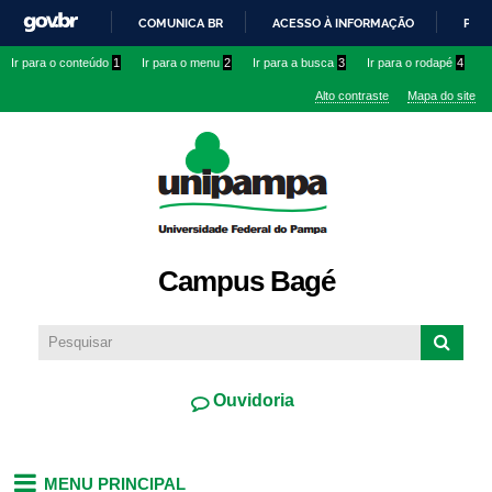
Pular
COMUNICA BR
ACESSO À INFORMAÇÃO
PART
para o
IR
Ir para o conteúdo
1
Ir para o menu
2
Ir para a busca
3
Ir para o rodapé
4
conteúdo
PARA
principal
Alto contraste
Mapa do site
O
CONTEÚDO
Campus Bagé
Ouvidoria
MENU PRINCIPAL