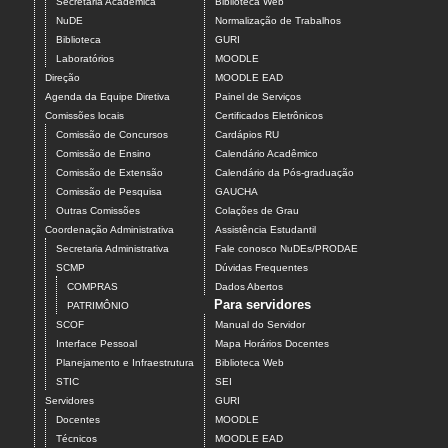
Secretaria Acadêmica
Biblioteca Web
NuDE
Normalização de Trabalhos
Biblioteca
GURI
Laboratórios
MOODLE
Direção
MOODLE EAD
Agenda da Equipe Diretiva
Painel de Serviços
Comissões locais
Certificados Eletrônicos
Comissão de Concursos
Cardápios RU
Comissão de Ensino
Calendário Acadêmico
Comissão de Extensão
Calendário da Pós-graduação
Comissão de Pesquisa
GAUCHA
Outras Comissões
Colações de Grau
Coordenação Administrativa
Assistência Estudantil
Secretaria Administrativa
Fale conosco NuDEs/PRODAE
SCMP
Dúvidas Frequentes
COMPRAS
Dados Abertos
Para servidores
PATRIMÔNIO
SCOF
Manual do Servidor
Interface Pessoal
Mapa Horários Docentes
Planejamento e Infraestrutura
Biblioteca Web
STIC
SEI
Servidores
GURI
Docentes
MOODLE
Técnicos
MOODLE EAD