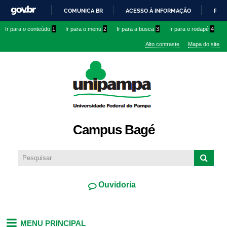
Pular
COMUNICA BR
ACESSO À INFORMAÇÃO
PART
para o
IR
Ir para o conteúdo
1
Ir para o menu
2
Ir para a busca
3
Ir para o rodapé
4
conteúdo
PARA
principal
Alto contraste
Mapa do site
O
CONTEÚDO
Campus Bagé
Ouvidoria
MENU PRINCIPAL