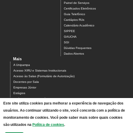
Painel de Serviços
Certificados Eletrônicos
Guia Telefônico
Cardápios RUs
Calendário Acadêmico
SIPPEE
GAUCHA
SGI
Dúvidas Frequentes
Dados Abertos
Mais
A Unipampa
Acesso XIRU e Sistemas Institucionais
Acesso às Salas (Formulário de Autorização)
Docentes por Sala
Empresas Júnior
Estágios
Estágios Campus Bagé
Este site utiliza cookies para melhorar a experiência de navegação dos
Organograma do Campus Bagé
Programa PARCEIROS DO CAMPUS BAGÉ
usuários. Ao continuar utilizando o site, você concorda com a política de
Projetos
monitoramento de cookies. Você pode saber mais sobre quais cookies
Serviços do Campus
são utilizados na
Política de cookies
.
Solicitação de Intérprete de Libras
TAEs por Sala