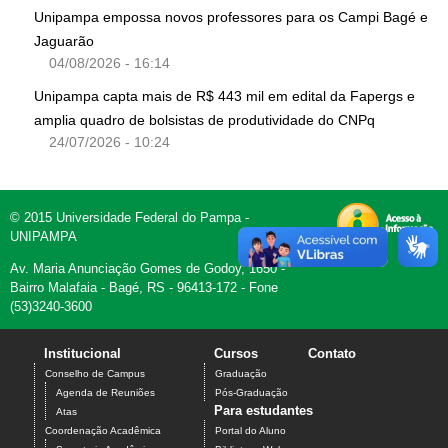
Unipampa empossa novos professores para os Campi Bagé e
Jaguarão
04/08/2026 - 16:14
Unipampa capta mais de R$ 443 mil em edital da Fapergs e
amplia quadro de bolsistas de produtividade do CNPq
24/07/2026 - 10:24
© 2015 Universidade Federal do Pampa -
UNIPAMPA
Av. Maria Anunciação Gomes de Godoy, 1650 -
Bairro Malafaia - Bagé, RS - 96413-172 - Fone
(53)3240-3600
Institucional
Cursos
Contato
Conselho de Campus
Graduação
Agenda de Reuniões
Pós-Graduação
Para estudantes
Atas
Coordenação Acadêmica
Portal do Aluno