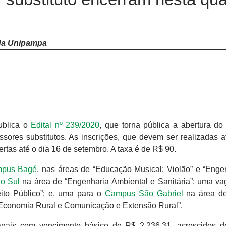
 da Unipampa
ublica o
Edital nº 239/2020
, que torna pública a abertura do
essores substitutos. As inscrições, que devem ser realizadas a
rtas até o dia 16 de setembro. A taxa é de R$ 90.
pus Bagé
, nas áreas de “Educação Musical: Violão” e “Enge
o Sul
na área de “Engenharia Ambiental e Sanitária”; uma va
ito Público”; e, uma para o
Campus São Gabriel
na área de
 Economia Rural e Comunicação e Extensão Rural”.
nais com vencimento básico de R$ 2.236,31, acrescidos de