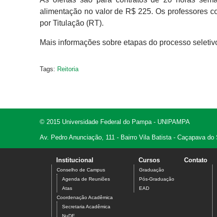
alimentação no valor de R$ 225. Os professores c
por Titulação (RT).
Mais informações sobre etapas do processo selet
Tags:
Reitoria
© 2015 Universidade Federal do Pampa - UNIPAMPA
Av. Pedro Anunciação, 111 - Bairro Vila Batista - Caçapava do
Institucional
Cursos
Contato
Conselho de Campus
Graduação
Agenda de Reuniões
Pós-Graduação
Atas
EAD
Coordenação Acadêmica
Secretaria Acadêmica
NuDE