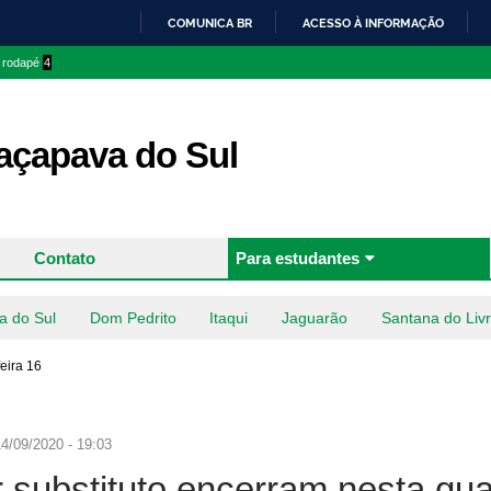
Pular
COMUNICA BR
ACESSO À INFORMAÇÃO
para o
IR
o rodapé
4
conteúdo
PARA
principal
O
CONTEÚDO
çapava do Sul
Contato
Para estudantes
a do Sul
Dom Pedrito
Itaqui
Jaguarão
Santana do Liv
feira 16
4/09/2020 - 19:03
r substituto encerram nesta qua