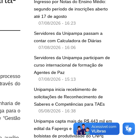
Ingresso por Notas do Ensino Médio:
segundo período de inscrições aberto
até 17 de agosto
07/08/2026 - 16:23
Servidores da Unipampa passam a
contar com Calculadora de Diárias
07/08/2026 - 16:06
Servidores da Unipampa participam de
curso internacional de formação de
Agentes de Paz
 processo
07/08/2026 - 15:13
través do
Unipampa inicia recebimento de
solicitações de Reconhecimento de
nharia de
Saberes e Competências para TAEs
ga para o
05/08/2026 - 16:38
 “Gestão
Unipampa capta mais de R$ 443 mil em
edital da Fapergs e amplia quadro de
bolsistas de produtividade do CNPq
 auxílio-