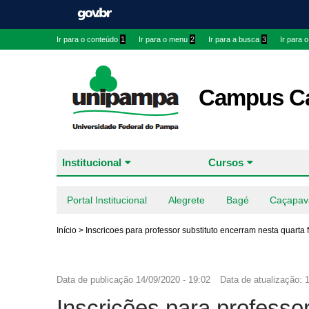
Ir para o conteúdo
1
Ir para o menu
2
Ir para a busca
3
Ir para 
Campus Ca
Institucional
Cursos
Portal Institucional
Alegrete
Bagé
Caçapav
Início
>
Inscricoes para professor substituto encerram nesta quarta 
Data de publicação
14/09/2020 - 19:02
Data de atualização:
1
Inscrições para professo