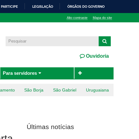
PARTICIPE
LEGISLAÇÃO
ÓRGÃOS DO GOVERNO
Alto contraste
Mapa do site
Ouvidoria
Para servidores
ramento
São Borja
São Gabriel
Uruguaiana
Últimas notícias
rta-