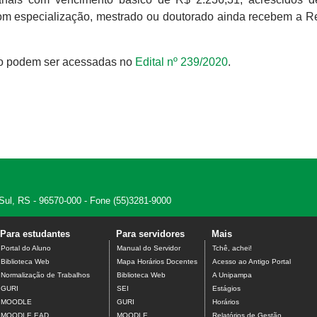
om especialização, mestrado ou doutorado ainda recebem a Re
ivo podem ser acessadas no
Edital nº 239/2020
.
 Sul, RS - 96570-000 - Fone (55)3281-9000
Para estudantes
Para servidores
Mais
Portal do Aluno
Manual do Servidor
Tchê, achei!
Biblioteca Web
Mapa Horários Docentes
Acesso ao Antigo Portal
Normalização de Trabalhos
Biblioteca Web
A Unipampa
GURI
SEI
Estágios
MOODLE
GURI
Horários
MOODLE EAD
MOODLE
Relatórios de Gestão