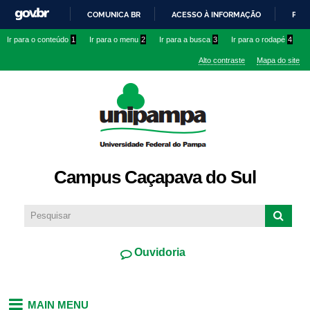
Pular
COMUNICA BR
ACESSO À INFORMAÇÃO
PART
para o
IR
Ir para o conteúdo
1
Ir para o menu
2
Ir para a busca
3
Ir para o rodapé
4
conteúdo
PARA
principal
Alto contraste
Mapa do site
O
CONTEÚDO
Campus Caçapava do Sul
Ouvidoria
MAIN MENU