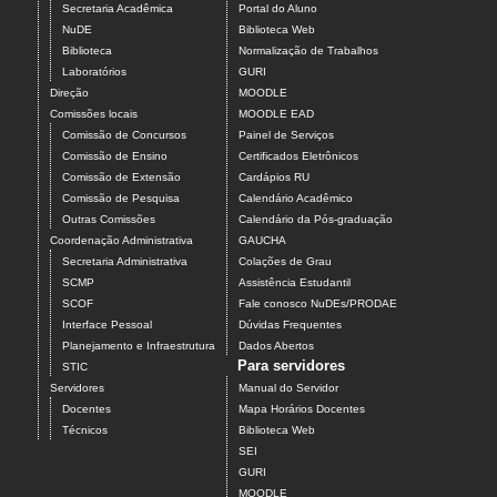
Secretaria Acadêmica
Portal do Aluno
NuDE
Biblioteca Web
Biblioteca
Normalização de Trabalhos
Laboratórios
GURI
Direção
MOODLE
Comissões locais
MOODLE EAD
Comissão de Concursos
Painel de Serviços
Comissão de Ensino
Certificados Eletrônicos
Comissão de Extensão
Cardápios RU
Comissão de Pesquisa
Calendário Acadêmico
Outras Comissões
Calendário da Pós-graduação
Coordenação Administrativa
GAUCHA
Secretaria Administrativa
Colações de Grau
SCMP
Assistência Estudantil
SCOF
Fale conosco NuDEs/PRODAE
Interface Pessoal
Dúvidas Frequentes
Planejamento e Infraestrutura
Dados Abertos
Para servidores
STIC
Servidores
Manual do Servidor
Docentes
Mapa Horários Docentes
Técnicos
Biblioteca Web
SEI
GURI
MOODLE