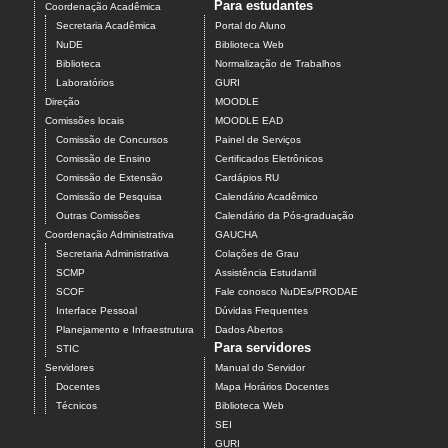
Para estudantes
Coordenação Acadêmica
Secretaria Acadêmica
Portal do Aluno
NuDE
Biblioteca Web
Biblioteca
Normalização de Trabalhos
Laboratórios
GURI
Direção
MOODLE
Comissões locais
MOODLE EAD
Comissão de Concursos
Painel de Serviços
Comissão de Ensino
Certificados Eletrônicos
Comissão de Extensão
Cardápios RU
Comissão de Pesquisa
Calendário Acadêmico
Outras Comissões
Calendário da Pós-graduação
Coordenação Administrativa
GAUCHA
Secretaria Administrativa
Colações de Grau
SCMP
Assistência Estudantil
SCOF
Fale conosco NuDEs/PRODAE
Interface Pessoal
Dúvidas Frequentes
Planejamento e Infraestrutura
Dados Abertos
Para servidores
STIC
Servidores
Manual do Servidor
Docentes
Mapa Horários Docentes
Técnicos
Biblioteca Web
SEI
GURI