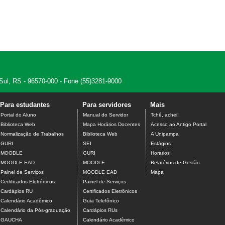
 Sul, RS - 96570-000 - Fone (55)3281-9000
Para estudantes
Para servidores
Mais
Portal do Aluno
Manual do Servidor
Tchê, achei!
Biblioteca Web
Mapa Horários Docentes
Acesso ao Antigo Portal
Normalização de Trabalhos
Biblioteca Web
A Unipampa
GURI
SEI
Estágios
MOODLE
GURI
Horários
MOODLE EAD
MOODLE
Relatórios de Gestão
Painel de Serviços
MOODLE EAD
Mapa
Certificados Eletrônicos
Painel de Serviços
Cardápios RU
Certificados Eletrônicos
Calendário Acadêmico
Guia Telefônico
Calendário da Pós-graduação
Cardápios RUs
GAUCHA
Calendário Acadêmico