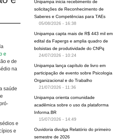
Unipampa inicia recebimento de
solicitações de Reconhecimento de
Saberes e Competências para TAEs
05/08/2026 - 16:38
Unipampa capta mais de R$ 443 mil em
edital da Fapergs e amplia quadro de
da
bolsistas de produtividade do CNPq
o e
24/07/2026 - 10:24
ção e de
Unipampa lança capítulo de livro em
sédio na
participação de evento sobre Psicologia
Organizacional e do Trabalho
21/07/2026 - 11:36
da saúde
 e
Unipampa orienta comunidade
pró-
acadêmica sobre o uso da plataforma
Informa.BR
15/07/2026 - 14:49
sédios e
Ouvidoria divulga Relatório do primeiro
cípios e
semestre de 2026