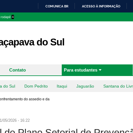
Pular
COMUNICA BR
ACESSO À INFORMAÇÃO
para o
IR
o rodapé
4
conteúdo
PARA
principal
O
CONTEÚDO
çapava do Sul
Contato
Para estudantes
a do Sul
Dom Pedrito
Itaqui
Jaguarão
Santana do Liv
 enfrentamento do assedio e da
1/05/2026 - 16:22
l do Plano Setorial de Prevenç