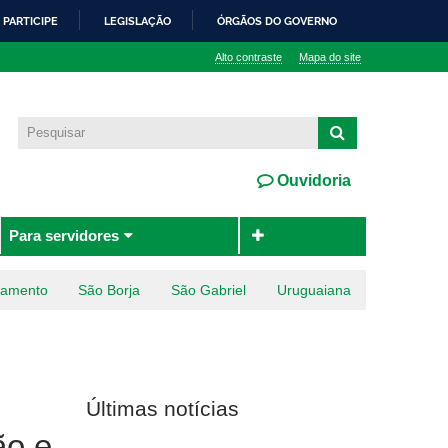
PARTICIPE
LEGISLAÇÃO
ÓRGÃOS DO GOVERNO
Alto contraste
Mapa do site
Ouvidoria
Para servidores
ramento
São Borja
São Gabriel
Uruguaiana
Últimas notícias
ão e