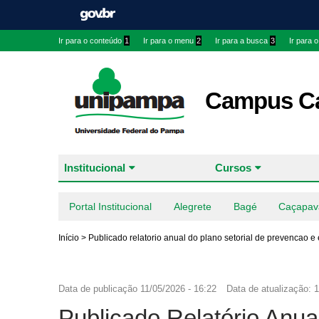
Ir para o conteúdo
1
Ir para o menu
2
Ir para a busca
3
Ir para 
Campus Ca
Institucional
Cursos
Portal Institucional
Alegrete
Bagé
Caçapav
Início
>
Publicado relatorio anual do plano setorial de prevencao e
Data de publicação
11/05/2026 - 16:22
Data de atualização:
1
Publicado Relatório Anua