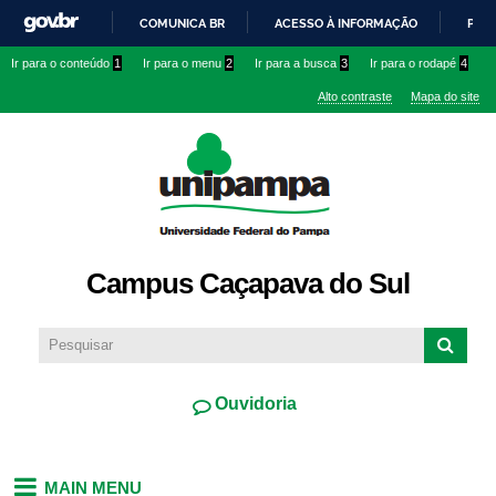
Pular
COMUNICA BR
ACESSO À INFORMAÇÃO
PART
para o
IR
Ir para o conteúdo
1
Ir para o menu
2
Ir para a busca
3
Ir para o rodapé
4
conteúdo
PARA
principal
Alto contraste
Mapa do site
O
CONTEÚDO
Campus Caçapava do Sul
Ouvidoria
MAIN MENU