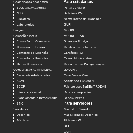
Para estudantes
Coordenação Acadêmica
Secretaria Acadêmica
Portal do Aluno
NuDE
Biblioteca Web
Biblioteca
Normalização de Trabalhos
Laboratórios
GURI
Direção
MOODLE
Comissões locais
MOODLE EAD
Comissão de Concursos
Painel de Serviços
Comissão de Ensino
Certificados Eletrônicos
Comissão de Extensão
Cardápios RU
Comissão de Pesquisa
Calendário Acadêmico
Outras Comissões
Calendário da Pós-graduação
Coordenação Administrativa
GAUCHA
Secretaria Administrativa
Colações de Grau
SCMP
Assistência Estudantil
SCOF
Fale conosco NuDEs/PRODAE
Interface Pessoal
Dúvidas Frequentes
Planejamento e Infraestrutura
Dados Abertos
Para servidores
STIC
Servidores
Manual do Servidor
Docentes
Mapa Horários Docentes
Técnicos
Biblioteca Web
SEI
GURI