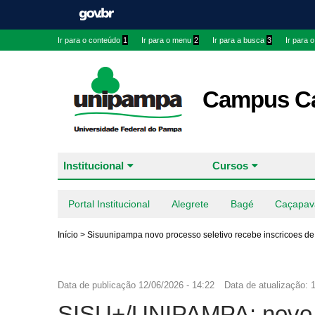
Ir para o conteúdo
1
Ir para o menu
2
Ir para a busca
3
Ir para 
Campus Ca
Institucional
Cursos
Portal Institucional
Alegrete
Bagé
Caçapav
Início
>
Sisuunipampa novo processo seletivo recebe inscricoes de
Data de publicação
12/06/2026 - 14:22
Data de atualização:
1
SISU+/UNIPAMPA: novo p