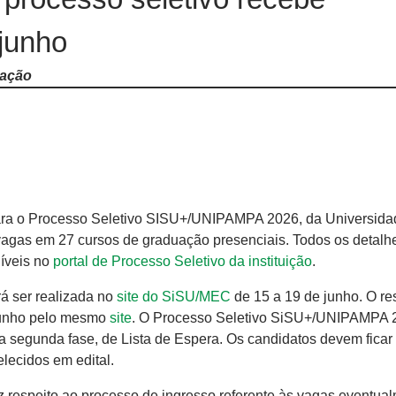
 junho
uação
para o Processo Seletivo SISU+/UNIPAMPA 2026, da Universida
agas em 27 cursos de graduação presenciais. Todos os detalh
níveis no
portal de Processo Seletivo da instituição
.
rá ser realizada no
site do SiSU/MEC
de 15 a 19 de junho. O re
junho pelo mesmo
site
. O Processo Seletivo SiSU+/UNIPAMPA 
segunda fase, de Lista de Espera. Os candidatos devem ficar 
lecidos em edital.
 respeito ao processo de ingresso referente às vagas eventua