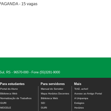
AGANDA - 15 vagas
 Sul, RS - 96570-000 - Fone (55)3281-9000
Para estudantes
Para servidores
Mais
Portal do Aluno
Manual do Servidor
Tchê, achei!
Biblioteca Web
Mapa Horários Docentes
Acesso ao Antigo Portal
Normalização de Trabalhos
Biblioteca Web
A Unipampa
GURI
SEI
Estágios
MOODLE
GURI
Horários