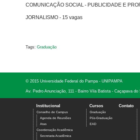
COMUNICAÇÃO SOCIAL - PUBLICIDADE E PROP
JORNALISMO - 15 vagas
Tags:
Graduação
© 2015 Universidade Federal do Pampa - UNIPAMPA
Av. Pedro Anunciação, 111 - Bairro Vila Batista - Caçapava do
Institucional
Cursos
Contato
Conselho de Campus
Graduação
Agenda de Reuniões
Pós-Graduação
Atas
EAD
Coordenação Acadêmica
Secretaria Acadêmica