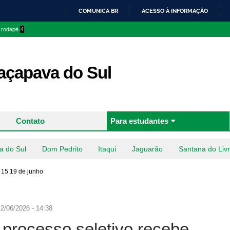
Pular
COMUNICA BR
ACESSO À INFORMAÇÃO
para o
IR
o rodapé
4
conteúdo
PARA
principal
O
CONTEÚDO
çapava do Sul
Contato
Para estudantes
a do Sul
Dom Pedrito
Itaqui
Jaguarão
Santana do Liv
 15 19 de junho
2/06/2026 - 14:38
rocesso seletivo recebe