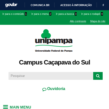
Pular
COMUNICA BR
ACESSO À INFORMAÇÃO
PART
para o
IR
Ir para o conteúdo
1
Ir para o menu
2
Ir para a busca
3
Ir para o rodapé
4
conteúdo
PARA
principal
Alto contraste
Mapa do site
O
CONTEÚDO
Campus Caçapava do Sul
Ouvidoria
MAIN MENU