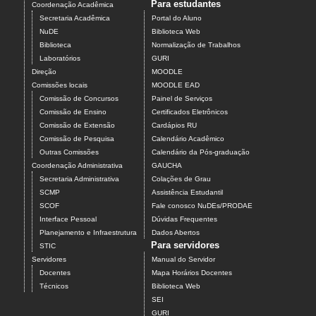
Para estudantes
Coordenação Acadêmica
Secretaria Acadêmica
Portal do Aluno
NuDE
Biblioteca Web
Biblioteca
Normalização de Trabalhos
Laboratórios
GURI
Direção
MOODLE
Comissões locais
MOODLE EAD
Comissão de Concursos
Painel de Serviços
Comissão de Ensino
Certificados Eletrônicos
Comissão de Extensão
Cardápios RU
Comissão de Pesquisa
Calendário Acadêmico
Outras Comissões
Calendário da Pós-graduação
Coordenação Administrativa
GAUCHA
Secretaria Administrativa
Colações de Grau
SCMP
Assistência Estudantil
SCOF
Fale conosco NuDEs/PRODAE
Interface Pessoal
Dúvidas Frequentes
Planejamento e Infraestrutura
Dados Abertos
Para servidores
STIC
Servidores
Manual do Servidor
Docentes
Mapa Horários Docentes
Técnicos
Biblioteca Web
SEI
GURI