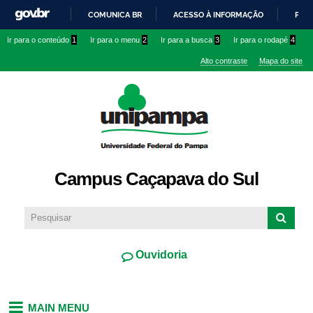
Pular
COMUNICA BR
ACESSO À INFORMAÇÃO
PART
para o
IR
Ir para o conteúdo
1
Ir para o menu
2
Ir para a busca
3
Ir para o rodapé
4
conteúdo
PARA
principal
Alto contraste
Mapa do site
O
CONTEÚDO
Campus Caçapava do Sul
Ouvidoria
MAIN MENU