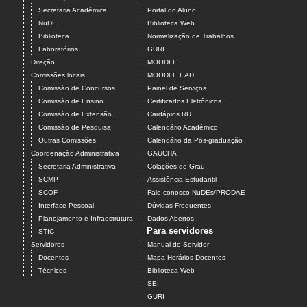
Secretaria Acadêmica
Portal do Aluno
NuDE
Biblioteca Web
Biblioteca
Normalização de Trabalhos
Laboratórios
GURI
Direção
MOODLE
Comissões locais
MOODLE EAD
Comissão de Concursos
Painel de Serviços
Comissão de Ensino
Certificados Eletrônicos
Comissão de Extensão
Cardápios RU
Comissão de Pesquisa
Calendário Acadêmico
Outras Comissões
Calendário da Pós-graduação
Coordenação Administrativa
GAUCHA
Secretaria Administrativa
Colações de Grau
SCMP
Assistência Estudantil
SCOF
Fale conosco NuDEs/PRODAE
Interface Pessoal
Dúvidas Frequentes
Planejamento e Infraestrutura
Dados Abertos
Para servidores
STIC
Servidores
Manual do Servidor
Docentes
Mapa Horários Docentes
Técnicos
Biblioteca Web
SEI
GURI