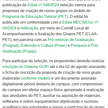
publicação do
Edital nº 348/2024
seleção interna para
propostas de criação de novos grupos no âmbito do
Programa de Educação Tutorial (PET)
. O edital foi
publicado em conformidade com o
Edital MEC/SESU nº
04/2024
e
retificação
, por meio do Comitê Local de
Acompanhamento e Avaliação dos Grupos PET (CLAA-
PET), em parceria com as
Pró-reitorias de Graduação
(Prograd)
,
Extensão e Cultura (Proec)
e
Pesquisa e Pós-
Graduação (Proppi)
.
Para participar da seleção, os proponentes deverão realizar
inscrição no Sistema GURI
até o dia 02 de agosto anexando
a ficha de inscrição da proposta de criação de novo grupo
elaborada
conforme modelo
e um documento assinado
digitalmente pelo/a diretor/a do campus, com compromisso
do campus em ofertar espaço físico apropriado à realização
das atividades do PET, auxiliar na aquisição de materiais,
softwares e outros equipamentos objetivando o sucesso
acadêmico dos estudantes e apoiar a participação do grupo