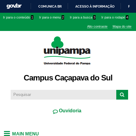
Pular
COMUNICA BR
ACESSO À INFORMAÇÃO
PART
para o
IR
Ir para o conteúdo
1
Ir para o menu
2
Ir para a busca
3
Ir para o rodapé
4
conteúdo
PARA
principal
Alto contraste
Mapa do site
O
CONTEÚDO
Campus Caçapava do Sul
Ouvidoria
MAIN MENU