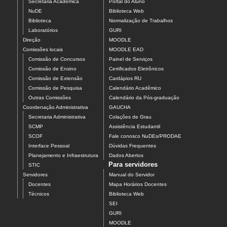
Secretaria Acadêmica
Portal do Aluno
NuDE
Biblioteca Web
Biblioteca
Normalização de Trabalhos
Laboratórios
GURI
Direção
MOODLE
Comissões locais
MOODLE EAD
Comissão de Concursos
Painel de Serviços
Comissão de Ensino
Certificados Eletrônicos
Comissão de Extensão
Cardápios RU
Comissão de Pesquisa
Calendário Acadêmico
Outras Comissões
Calendário da Pós-graduação
Coordenação Administrativa
GAUCHA
Secretaria Administrativa
Colações de Grau
SCMP
Assistência Estudantil
SCOF
Fale conosco NuDEs/PRODAE
Interface Pessoal
Dúvidas Frequentes
Planejamento e Infraestrutura
Dados Abertos
Para servidores
STIC
Servidores
Manual do Servidor
Docentes
Mapa Horários Docentes
Técnicos
Biblioteca Web
SEI
GURI
MOODLE