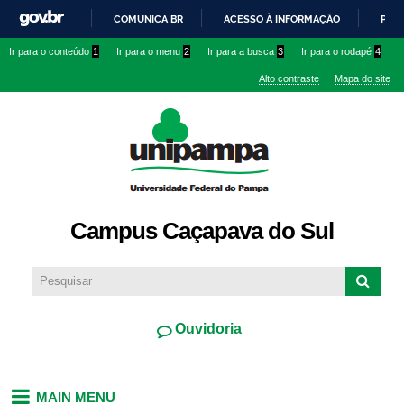
Pular
COMUNICA BR
ACESSO À INFORMAÇÃO
PART
para o
IR
Ir para o conteúdo
1
Ir para o menu
2
Ir para a busca
3
Ir para o rodapé
4
conteúdo
PARA
principal
Alto contraste
Mapa do site
O
CONTEÚDO
Campus Caçapava do Sul
Ouvidoria
MAIN MENU