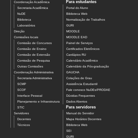
Para estudantes
Coordenação Acadêmica
Secretaria Acadêmica
Portal do Aluno
NuDE
Biblioteca Web
Biblioteca
Normalização de Trabalhos
Laboratórios
GURI
Direção
MOODLE
Comissões locais
MOODLE EAD
Comissão de Concursos
Painel de Serviços
Comissão de Ensino
Certificados Eletrônicos
Comissão de Extensão
Cardápios RU
Comissão de Pesquisa
Calendário Acadêmico
Outras Comissões
Calendário da Pós-graduação
Coordenação Administrativa
GAUCHA
Secretaria Administrativa
Colações de Grau
SCMP
Assistência Estudantil
SCOF
Fale conosco NuDEs/PRODAE
Interface Pessoal
Dúvidas Frequentes
Planejamento e Infraestrutura
Dados Abertos
Para servidores
STIC
Servidores
Manual do Servidor
Docentes
Mapa Horários Docentes
Técnicos
Biblioteca Web
SEI
GURI