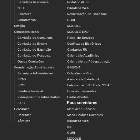
Secretaria Acadêmica
Portal do Aluno
NuDE
Biblioteca Web
Biblioteca
Normalização de Trabalhos
Laboratórios
GURI
Direção
MOODLE
Comissões locais
MOODLE EAD
Comissão de Concursos
Painel de Serviços
Comissão de Ensino
Certificados Eletrônicos
Comissão de Extensão
Cardápios RU
Comissão de Pesquisa
Calendário Acadêmico
Outras Comissões
Calendário da Pós-graduação
Coordenação Administrativa
GAUCHA
Secretaria Administrativa
Colações de Grau
SCMP
Assistência Estudantil
SCOF
Fale conosco NuDEs/PRODAE
Interface Pessoal
Dúvidas Frequentes
Planejamento e Infraestrutura
Dados Abertos
Para servidores
STIC
Servidores
Manual do Servidor
Docentes
Mapa Horários Docentes
Técnicos
Biblioteca Web
SEI
GURI
MOODLE