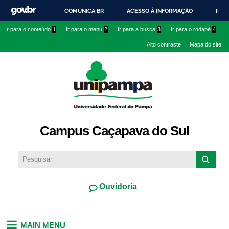
Pular
COMUNICA BR
ACESSO À INFORMAÇÃO
PART
para o
IR
Ir para o conteúdo
1
Ir para o menu
2
Ir para a busca
3
Ir para o rodapé
4
conteúdo
PARA
principal
Alto contraste
Mapa do site
O
CONTEÚDO
Campus Caçapava do Sul
Ouvidoria
MAIN MENU