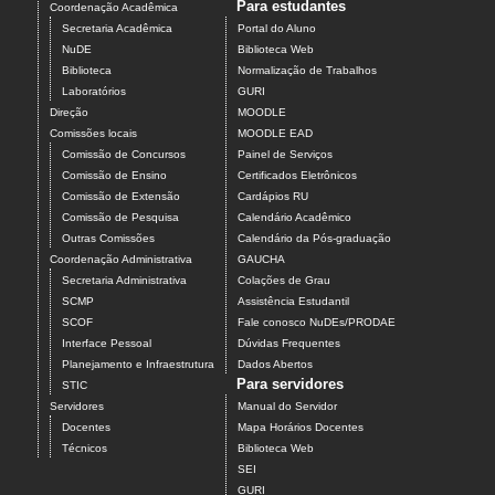
Para estudantes
Coordenação Acadêmica
Secretaria Acadêmica
Portal do Aluno
NuDE
Biblioteca Web
Biblioteca
Normalização de Trabalhos
Laboratórios
GURI
Direção
MOODLE
Comissões locais
MOODLE EAD
Comissão de Concursos
Painel de Serviços
Comissão de Ensino
Certificados Eletrônicos
Comissão de Extensão
Cardápios RU
Comissão de Pesquisa
Calendário Acadêmico
Outras Comissões
Calendário da Pós-graduação
Coordenação Administrativa
GAUCHA
Secretaria Administrativa
Colações de Grau
SCMP
Assistência Estudantil
SCOF
Fale conosco NuDEs/PRODAE
Interface Pessoal
Dúvidas Frequentes
Planejamento e Infraestrutura
Dados Abertos
Para servidores
STIC
Servidores
Manual do Servidor
Docentes
Mapa Horários Docentes
Técnicos
Biblioteca Web
SEI
GURI