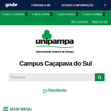
Pular
COMUNICA BR
ACESSO À INFORMAÇÃO
PART
para o
IR
Ir para o conteúdo
1
Ir para o menu
2
Ir para a busca
3
Ir para o rodapé
4
conteúdo
PARA
principal
Alto contraste
Mapa do site
O
CONTEÚDO
Campus Caçapava do Sul
Ouvidoria
MAIN MENU