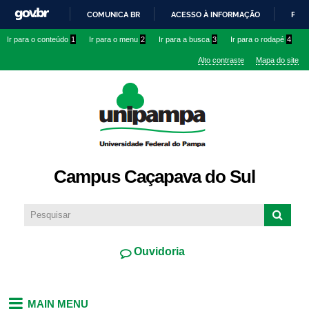
Pular
COMUNICA BR
ACESSO À INFORMAÇÃO
PART
para o
IR
Ir para o conteúdo
1
Ir para o menu
2
Ir para a busca
3
Ir para o rodapé
4
conteúdo
PARA
principal
Alto contraste
Mapa do site
O
CONTEÚDO
Campus Caçapava do Sul
Ouvidoria
MAIN MENU