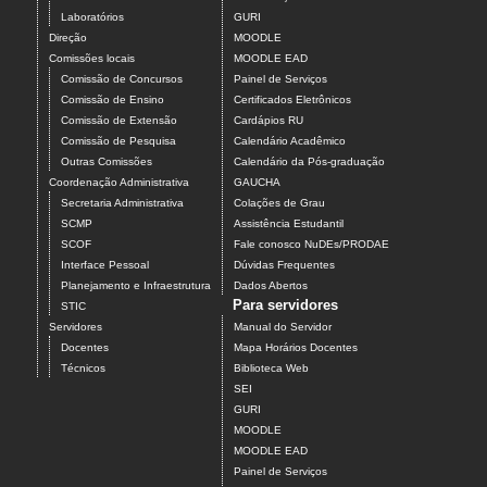
Laboratórios
GURI
Direção
MOODLE
Comissões locais
MOODLE EAD
Comissão de Concursos
Painel de Serviços
Comissão de Ensino
Certificados Eletrônicos
Comissão de Extensão
Cardápios RU
Comissão de Pesquisa
Calendário Acadêmico
Outras Comissões
Calendário da Pós-graduação
Coordenação Administrativa
GAUCHA
Secretaria Administrativa
Colações de Grau
SCMP
Assistência Estudantil
SCOF
Fale conosco NuDEs/PRODAE
Interface Pessoal
Dúvidas Frequentes
Planejamento e Infraestrutura
Dados Abertos
Para servidores
STIC
Servidores
Manual do Servidor
Docentes
Mapa Horários Docentes
Técnicos
Biblioteca Web
SEI
GURI
MOODLE
MOODLE EAD
Painel de Serviços