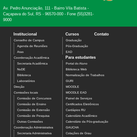
Av. Pedro Anunciação, 111 - Bairro Vila Batista -
Caçapava do Sul, RS - 96570-000 - Fone (55)3281-
9000
Institucional
Cursos
Contato
Conselho de Campus
Graduação
Agenda de Reuniões
Pós-Graduação
Atas
EAD
Para estudantes
Coordenação Acadêmica
Secretaria Acadêmica
Portal do Aluno
NuDE
Biblioteca Web
Biblioteca
Normalização de Trabalhos
Laboratórios
GURI
Direção
MOODLE
Comissões locais
MOODLE EAD
Comissão de Concursos
Painel de Serviços
Comissão de Ensino
Certificados Eletrônicos
Comissão de Extensão
Cardápios RU
Comissão de Pesquisa
Calendário Acadêmico
Outras Comissões
Calendário da Pós-graduação
Coordenação Administrativa
GAUCHA
Secretaria Administrativa
Colações de Grau