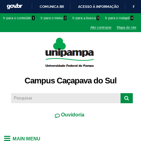
Pular
COMUNICA BR
ACESSO À INFORMAÇÃO
PART
para o
IR
Ir para o conteúdo
1
Ir para o menu
2
Ir para a busca
3
Ir para o rodapé
4
conteúdo
PARA
principal
Alto contraste
Mapa do site
O
CONTEÚDO
Campus Caçapava do Sul
Ouvidoria
MAIN MENU