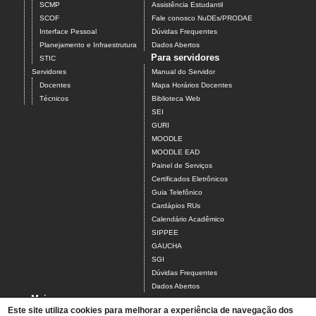
SCMP
Assistência Estudantil
SCOF
Fale conosco NuDEs/PRODAE
Interface Pessoal
Dúvidas Frequentes
Planejamento e Infraestrutura
Dados Abertos
Para servidores
STIC
Servidores
Manual do Servidor
Docentes
Mapa Horários Docentes
Técnicos
Biblioteca Web
SEI
GURI
MOODLE
MOODLE EAD
Painel de Serviços
Certificados Eletrônicos
Guia Telefônico
Cardápios RUs
Calendário Acadêmico
SIPPEE
GAUCHA
SGI
Dúvidas Frequentes
Dados Abertos
Mais
Este site utiliza cookies para melhorar a experiência de navegação dos
Tchê, achei!