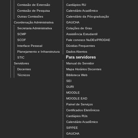
Comissão de Extensão
Cardápios RU
Comissão de Pesquisa
Calendário Acadêmico
Outras Comissões
Calendário da Pós-graduação
Coordenação Administrativa
GAUCHA
Secretaria Administrativa
Colações de Grau
SCMP
Assistência Estudantil
SCOF
Fale conosco NuDEs/PRODAE
Interface Pessoal
Dúvidas Frequentes
Planejamento e Infraestrutura
Dados Abertos
Para servidores
STIC
Servidores
Manual do Servidor
Docentes
Mapa Horários Docentes
Técnicos
Biblioteca Web
SEI
GURI
MOODLE
MOODLE EAD
Painel de Serviços
Certificados Eletrônicos
Cardápios RUs
Calendário Acadêmico
SIPPEE
GAUCHA