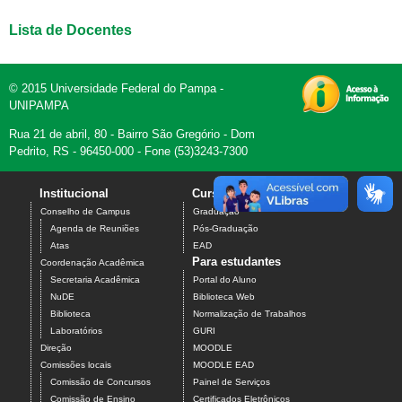
Lista de Docentes
© 2015 Universidade Federal do Pampa -
UNIPAMPA
Rua 21 de abril, 80 - Bairro São Gregório - Dom
Pedrito, RS - 96450-000 - Fone (53)3243-7300
Institucional
Cursos
Contato
Conselho de Campus
Graduação
Agenda de Reuniões
Pós-Graduação
Atas
EAD
Para estudantes
Coordenação Acadêmica
Secretaria Acadêmica
Portal do Aluno
NuDE
Biblioteca Web
Biblioteca
Normalização de Trabalhos
Laboratórios
GURI
Direção
MOODLE
Comissões locais
MOODLE EAD
Comissão de Concursos
Painel de Serviços
Comissão de Ensino
Certificados Eletrônicos