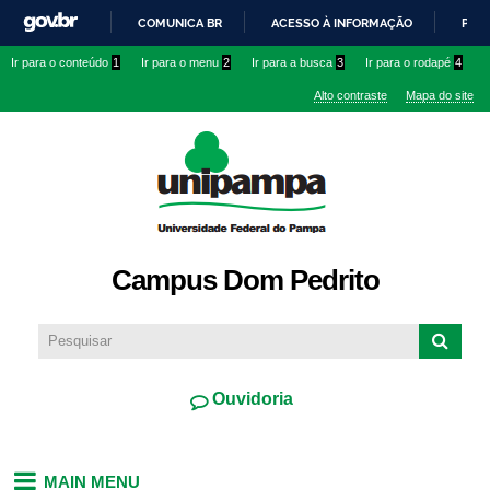
Pular
COMUNICA BR
ACESSO À INFORMAÇÃO
PART
para o
IR
Ir para o conteúdo
1
Ir para o menu
2
Ir para a busca
3
Ir para o rodapé
4
conteúdo
PARA
principal
Alto contraste
Mapa do site
O
CONTEÚDO
Campus Dom Pedrito
Ouvidoria
MAIN MENU