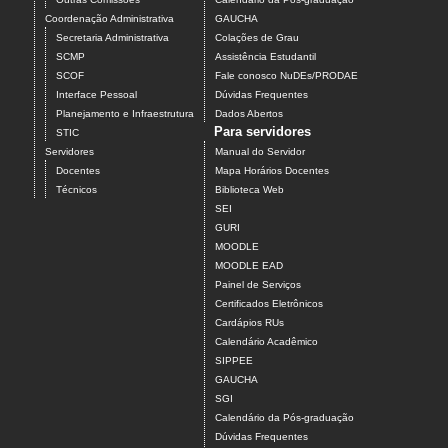
Coordenação Administrativa
GAUCHA
Secretaria Administrativa
Colações de Grau
SCMP
Assistência Estudantil
SCOF
Fale conosco NuDEs/PRODAE
Interface Pessoal
Dúvidas Frequentes
Planejamento e Infraestrutura
Dados Abertos
Para servidores
STIC
Servidores
Manual do Servidor
Docentes
Mapa Horários Docentes
Técnicos
Biblioteca Web
SEI
GURI
MOODLE
MOODLE EAD
Painel de Serviços
Certificados Eletrônicos
Cardápios RUs
Calendário Acadêmico
SIPPEE
GAUCHA
SGI
Calendário da Pós-graduação
Dúvidas Frequentes