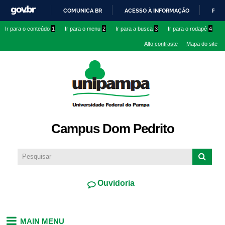
Pular
COMUNICA BR
ACESSO À INFORMAÇÃO
PART
para o
IR
Ir para o conteúdo
1
Ir para o menu
2
Ir para a busca
3
Ir para o rodapé
4
conteúdo
PARA
principal
Alto contraste
Mapa do site
O
CONTEÚDO
Campus Dom Pedrito
Ouvidoria
MAIN MENU