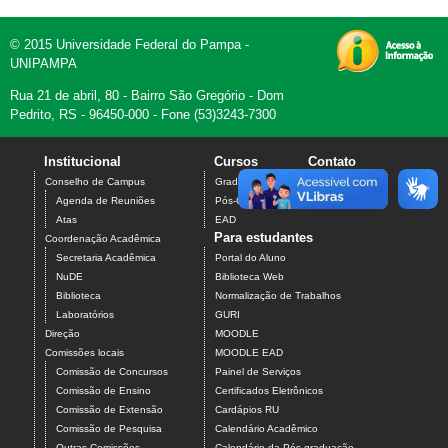
© 2015 Universidade Federal do Pampa -
UNIPAMPA
Rua 21 de abril, 80 - Bairro São Gregório - Dom
Pedrito, RS - 96450-000 - Fone (53)3243-7300
Institucional
Cursos
Contato
Conselho de Campus
Graduação
Agenda de Reuniões
Pós-Graduação
Atas
EAD
Para estudantes
Coordenação Acadêmica
Secretaria Acadêmica
Portal do Aluno
NuDE
Biblioteca Web
Biblioteca
Normalização de Trabalhos
Laboratórios
GURI
Direção
MOODLE
Comissões locais
MOODLE EAD
Comissão de Concursos
Painel de Serviços
Comissão de Ensino
Certificados Eletrônicos
Comissão de Extensão
Cardápios RU
Comissão de Pesquisa
Calendário Acadêmico
Outras Comissões
Calendário da Pós-graduação