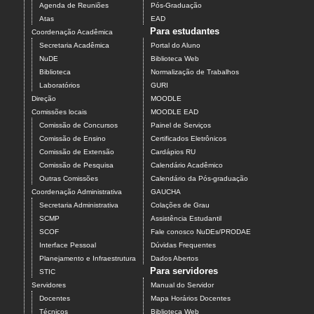
Agenda de Reuniões
Pós-Graduação
Atas
EAD
Para estudantes
Coordenação Acadêmica
Secretaria Acadêmica
Portal do Aluno
NuDE
Biblioteca Web
Biblioteca
Normalização de Trabalhos
Laboratórios
GURI
Direção
MOODLE
Comissões locais
MOODLE EAD
Comissão de Concursos
Painel de Serviços
Comissão de Ensino
Certificados Eletrônicos
Comissão de Extensão
Cardápios RU
Comissão de Pesquisa
Calendário Acadêmico
Outras Comissões
Calendário da Pós-graduação
Coordenação Administrativa
GAUCHA
Secretaria Administrativa
Colações de Grau
SCMP
Assistência Estudantil
SCOF
Fale conosco NuDEs/PRODAE
Interface Pessoal
Dúvidas Frequentes
Planejamento e Infraestrutura
Dados Abertos
Para servidores
STIC
Servidores
Manual do Servidor
Docentes
Mapa Horários Docentes
Técnicos
Biblioteca Web