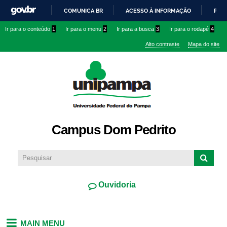
Pular
COMUNICA BR
ACESSO À INFORMAÇÃO
PART
para o
IR
Ir para o conteúdo
1
Ir para o menu
2
Ir para a busca
3
Ir para o rodapé
4
conteúdo
PARA
principal
Alto contraste
Mapa do site
O
CONTEÚDO
Campus Dom Pedrito
Ouvidoria
MAIN MENU