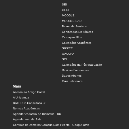
SEI
GURI
MOODLE
MOODLE EAD
Painel de Serviços
Certificados Eletrônicos
Cardápios RUs
Calendário Acadêmico
SIPPEE
GAUCHA
SGI
Calendário da Pós-graduação
Dúvidas Frequentes
Dados Abertos
Guia Telefônico
Mais
Acesso ao Antigo Portal
A Unipampa
DATERRA Consultoria Jr.
Normas Acadêmicas
Agendar cadastro de Biometria - RU
Agendar uso de Sala
Controle de compras Campus Dom Pedrito - Google Drive