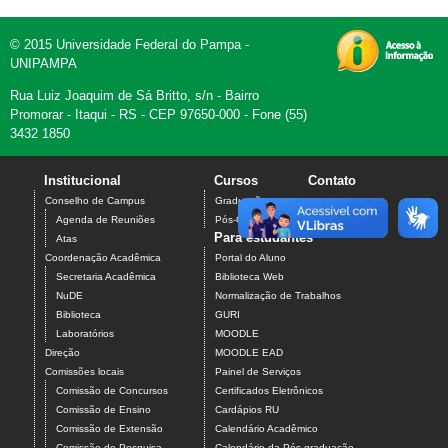
© 2015 Universidade Federal do Pampa -
UNIPAMPA
Rua Luiz Joaquim de Sá Britto, s/n - Bairro
Promorar - Itaqui - RS - CEP 97650-000 - Fone (55)
3432 1850
Institucional
Cursos
Contato
Conselho de Campus
Graduação
Agenda de Reuniões
Pós-Graduação
Para estudantes
Atas
Coordenação Acadêmica
Portal do Aluno
Secretaria Acadêmica
Biblioteca Web
NuDE
Normalização de Trabalhos
Biblioteca
GURI
Laboratórios
MOODLE
Direção
MOODLE EAD
Comissões locais
Painel de Serviços
Comissão de Concursos
Certificados Eletrônicos
Comissão de Ensino
Cardápios RU
Comissão de Extensão
Calendário Acadêmico
Comissão de Pesquisa
Calendário da Pós-graduação