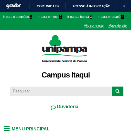
Pular
COMUNICA BR
ACESSO À INFORMAÇÃO
PART
para o
IR
Ir para o conteúdo
1
Ir para o menu
2
Ir para a busca
3
Ir para o rodapé
4
conteúdo
PARA
principal
Alto contraste
Mapa do site
O
CONTEÚDO
Campus Itaqui
Ouvidoria
MENU PRINCIPAL