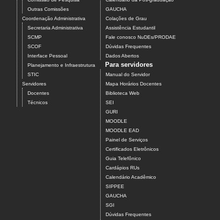
Outras Comissões
GAUCHA
Coordenação Administrativa
Colações de Grau
Secretaria Administrativa
Assistência Estudantil
SCMP
Fale conosco NuDEs/PRODAE
SCOF
Dúvidas Frequentes
Interface Pessoal
Dados Abertos
Para servidores
Planejamento e Infraestrutura
STIC
Manual do Servidor
Servidores
Mapa Horários Docentes
Docentes
Biblioteca Web
Técnicos
SEI
GURI
MOODLE
MOODLE EAD
Painel de Serviços
Certificados Eletrônicos
Guia Telefônico
Cardápios RUs
Calendário Acadêmico
SIPPEE
GAUCHA
SGI
Dúvidas Frequentes