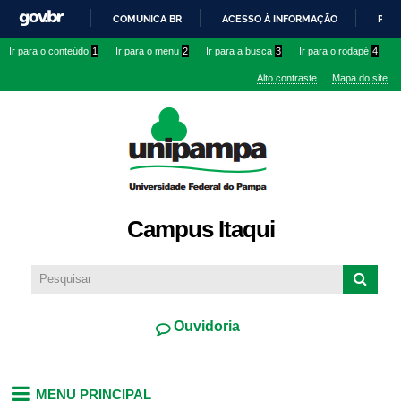
Pular
COMUNICA BR
ACESSO À INFORMAÇÃO
PART
para o
IR
Ir para o conteúdo
1
Ir para o menu
2
Ir para a busca
3
Ir para o rodapé
4
conteúdo
PARA
principal
Alto contraste
Mapa do site
O
CONTEÚDO
Campus Itaqui
Ouvidoria
MENU PRINCIPAL