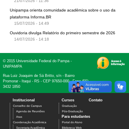
21/07/2026 - 11:36
Unipampa orienta comunidade acadêmica sobre o uso da
plataforma Informa.BR
15/07/2026 - 14:49
Ouvidoria divulga Relatório do primeiro semestre de 2026
14/07/2026 - 14:18
© 2015 Universidade Federal do Pampa -
UNIPAMPA
Rua Luiz Joaquim de Sá Britto, s/n - Bairro
Promorar - Itaqui - RS - CEP 97650-000 - Fone (55)
3432 1850
Institucional
Cursos
Contato
Conselho de Campus
Graduação
Agenda de Reuniões
Pós-Graduação
Para estudantes
Atas
Coordenação Acadêmica
Portal do Aluno
Secretaria Acadêmica
Biblioteca Web