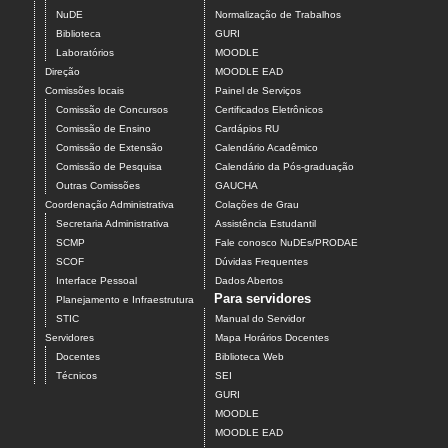
NuDE
Normalização de Trabalhos
Biblioteca
GURI
Laboratórios
MOODLE
Direção
MOODLE EAD
Comissões locais
Painel de Serviços
Comissão de Concursos
Certificados Eletrônicos
Comissão de Ensino
Cardápios RU
Comissão de Extensão
Calendário Acadêmico
Comissão de Pesquisa
Calendário da Pós-graduação
Outras Comissões
GAUCHA
Coordenação Administrativa
Colações de Grau
Secretaria Administrativa
Assistência Estudantil
SCMP
Fale conosco NuDEs/PRODAE
SCOF
Dúvidas Frequentes
Interface Pessoal
Dados Abertos
Para servidores
Planejamento e Infraestrutura
STIC
Manual do Servidor
Servidores
Mapa Horários Docentes
Docentes
Biblioteca Web
Técnicos
SEI
GURI
MOODLE
MOODLE EAD