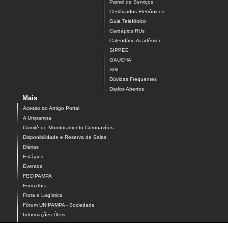
Painel de Serviços
Certificados Eletrônicos
Guia Telefônico
Cardápios RUs
Calendário Acadêmico
SIPPEE
GAUCHA
SGI
Dúvidas Frequentes
Dados Abertos
Mais
Acesso ao Antigo Portal
A Unipampa
Comitê de Monitoramento Coronavírus
Disponibilidade e Reserva de Salas
Diárias
Estágios
Eventos
FECIPAMPA
Formatura
Frota e Logística
Fórum UNIPAMPA - Sociedade
Informações Úteis
LibrePampa