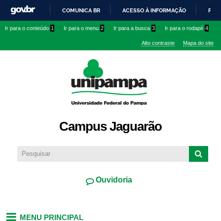
Pular
COMUNICA BR
ACESSO À INFORMAÇÃO
PART
para o
IR
Ir para o conteúdo
1
Ir para o menu
2
Ir para a busca
3
Ir para o rodapé
4
conteúdo
PARA
principal
Alto contraste
Mapa do site
O
CONTEÚDO
Campus Jaguarão
Ouvidoria
MENU PRINCIPAL