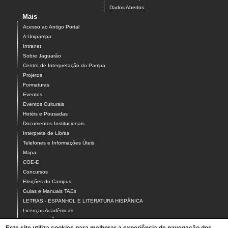
Dados Abertos
Mais
Acesso ao Antigo Portal
A Unipampa
Intranet
Sobre Jaguarão
Centro de Interpretação do Pampa
Projetos
Formaturas
Eventos
Eventos Culturais
Hotéis e Pousadas
Documentos Institucionais
Interprete de Libras
Telefones e Informações Úteis
Mapa
COE-E
Concursos
Eleições do Campus
Guias e Manuais TAEs
LETRAS - ESPANHOL E LITERATURA HISPÂNICA
Licenças Acadêmicas
MANUTENÇÃO