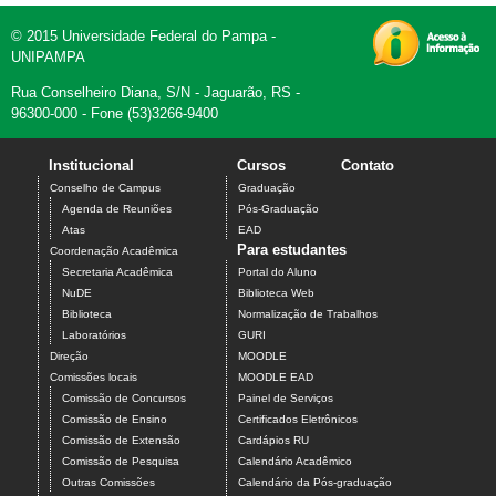
© 2015 Universidade Federal do Pampa -
UNIPAMPA
Rua Conselheiro Diana, S/N - Jaguarão, RS -
96300-000 - Fone (53)3266-9400
Institucional
Cursos
Contato
Conselho de Campus
Graduação
Agenda de Reuniões
Pós-Graduação
Atas
EAD
Para estudantes
Coordenação Acadêmica
Secretaria Acadêmica
Portal do Aluno
NuDE
Biblioteca Web
Biblioteca
Normalização de Trabalhos
Laboratórios
GURI
Direção
MOODLE
Comissões locais
MOODLE EAD
Comissão de Concursos
Painel de Serviços
Comissão de Ensino
Certificados Eletrônicos
Comissão de Extensão
Cardápios RU
Comissão de Pesquisa
Calendário Acadêmico
Outras Comissões
Calendário da Pós-graduação