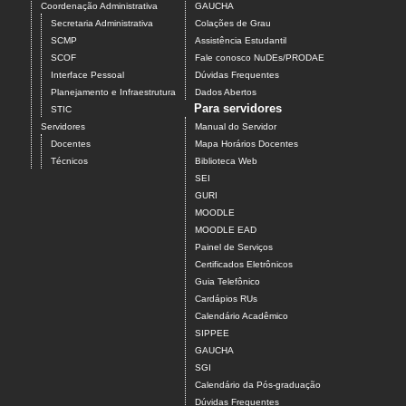
Coordenação Administrativa
GAUCHA
Secretaria Administrativa
Colações de Grau
SCMP
Assistência Estudantil
SCOF
Fale conosco NuDEs/PRODAE
Interface Pessoal
Dúvidas Frequentes
Planejamento e Infraestrutura
Dados Abertos
Para servidores
STIC
Servidores
Manual do Servidor
Docentes
Mapa Horários Docentes
Técnicos
Biblioteca Web
SEI
GURI
MOODLE
MOODLE EAD
Painel de Serviços
Certificados Eletrônicos
Guia Telefônico
Cardápios RUs
Calendário Acadêmico
SIPPEE
GAUCHA
SGI
Calendário da Pós-graduação
Dúvidas Frequentes