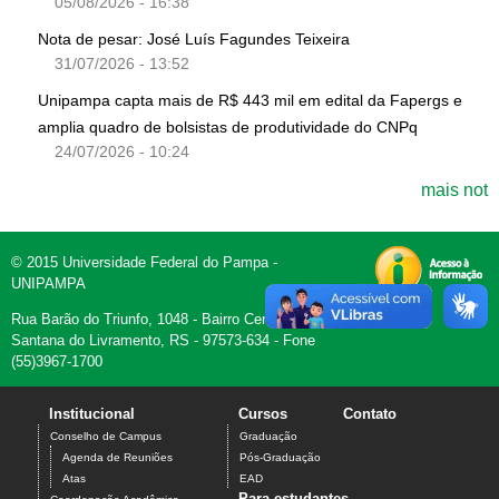
05/08/2026 - 16:38
Nota de pesar: José Luís Fagundes Teixeira
31/07/2026 - 13:52
Unipampa capta mais de R$ 443 mil em edital da Fapergs e
amplia quadro de bolsistas de produtividade do CNPq
24/07/2026 - 10:24
mais not
© 2015 Universidade Federal do Pampa -
UNIPAMPA
Rua Barão do Triunfo, 1048 - Bairro Centro -
Santana do Livramento, RS - 97573-634 - Fone
(55)3967-1700
Institucional
Cursos
Contato
Conselho de Campus
Graduação
Agenda de Reuniões
Pós-Graduação
Atas
EAD
Para estudantes