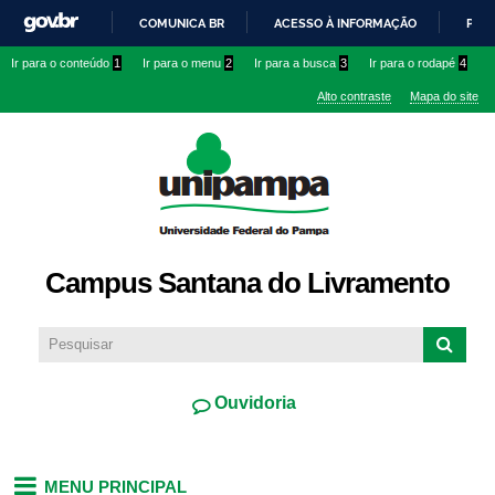
Pular
COMUNICA BR
ACESSO À INFORMAÇÃO
PART
para o
IR
Ir para o conteúdo
1
Ir para o menu
2
Ir para a busca
3
Ir para o rodapé
4
conteúdo
PARA
principal
Alto contraste
Mapa do site
O
CONTEÚDO
Campus Santana do Livramento
Ouvidoria
MENU PRINCIPAL