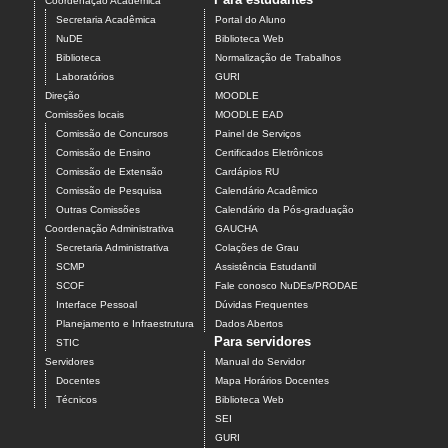
Coordenação Acadêmica
Secretaria Acadêmica
Portal do Aluno
NuDE
Biblioteca Web
Biblioteca
Normalização de Trabalhos
Laboratórios
GURI
Direção
MOODLE
Comissões locais
MOODLE EAD
Comissão de Concursos
Painel de Serviços
Comissão de Ensino
Certificados Eletrônicos
Comissão de Extensão
Cardápios RU
Comissão de Pesquisa
Calendário Acadêmico
Outras Comissões
Calendário da Pós-graduação
Coordenação Administrativa
GAUCHA
Secretaria Administrativa
Colações de Grau
SCMP
Assistência Estudantil
SCOF
Fale conosco NuDEs/PRODAE
Interface Pessoal
Dúvidas Frequentes
Planejamento e Infraestrutura
Dados Abertos
Para servidores
STIC
Servidores
Manual do Servidor
Docentes
Mapa Horários Docentes
Técnicos
Biblioteca Web
SEI
GURI