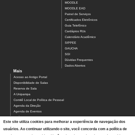
MOODLE
MOODLE EAD
Painel de Serviços
Certificados Eletrônicos
Guia Telefônico
Cardápios RUs
Calendário Acadêmico
SIPPEE
GAUCHA
SGI
Dúvidas Frequentes
Dados Abertos
Mais
Acesso ao Antigo Portal
Disponibilidade de Salas
Reserva de Sala
A Unipampa
Comitê Local de Política de Pessoal
Agenda da Direção
Agenda de Eventos
Estágios
Este site utiliza cookies para melhorar a experiência de navegação dos
Relatório de Gestão
Infraestrutura do Campus
usuários. Ao continuar utilizando o site, você concorda com a política de
NEABI