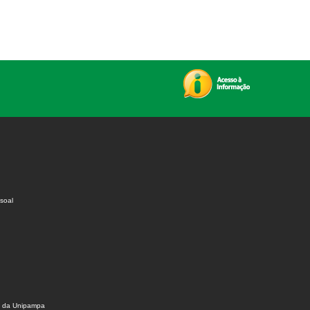
soal
s da Unipampa