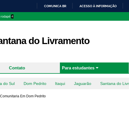
Pular
COMUNICA BR
ACESSO À INFORMAÇÃO
para o
IR
o rodapé
4
conteúdo
PARA
principal
O
CONTEÚDO
ntana do Livramento
Contato
Para estudantes
a do Sul
Dom Pedrito
Itaqui
Jaguarão
Santana do Liv
 Comunitaria Em Dom Pedrito