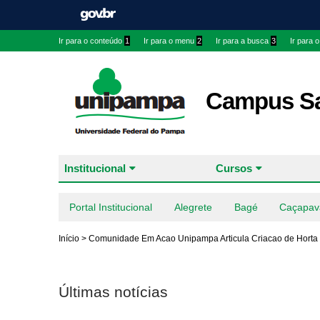
Ir para o conteúdo
1
Ir para o menu
2
Ir para a busca
3
Ir para 
Campus Sa
Institucional
Cursos
Portal Institucional
Alegrete
Bagé
Caçapav
Início
>
Comunidade Em Acao Unipampa Articula Criacao de Horta
Últimas notícias