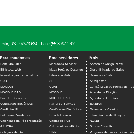
amento, RS - 97573-634 - Fone (55)3967-1700
Para estudantes
Para servidores
Mais
Portal do Aluno
Manual do Servidor
Acesso ao Antigo Portal
Biblioteca Web
Mapa Horários Docentes
Disponibilidade de Salas
Normalização de Trabalhos
Biblioteca Web
Reserva de Sala
GURI
SEI
A Unipampa
MOODLE
GURI
Comitê Local de Política de Pes
MOODLE EAD
MOODLE
Agenda da Direção
Painel de Serviços
MOODLE EAD
Agenda de Eventos
Certificados Eletrônicos
Painel de Serviços
Estágios
Cardápios RU
Certificados Eletrônicos
Relatório de Gestão
Calendário Acadêmico
Guia Telefônico
Infraestrutura do Campus
Calendário da Pós-graduação
Cardápios RUs
NEABI
GAUCHA
Calendário Acadêmico
Pautas Conselho
Colações de Grau
SIPPEE
Programa de Feiras de Ciência