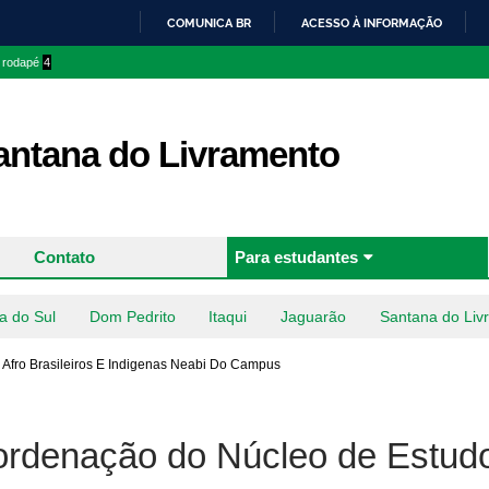
Pular
COMUNICA BR
ACESSO À INFORMAÇÃO
para o
IR
o rodapé
4
conteúdo
PARA
principal
O
CONTEÚDO
ntana do Livramento
Contato
Para estudantes
a do Sul
Dom Pedrito
Itaqui
Jaguarão
Santana do Liv
 Afro Brasileiros E Indigenas Neabi Do Campus
coordenação do Núcleo de Estud