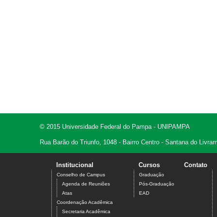
© 2015 Universidade Federal do Pampa - UNIPAMPA
Rua Barão do Triunfo, 1048 - Bairro Centro - Santana do Livr
Institucional
Cursos
Contato
Conselho de Campus
Graduação
Agenda de Reuniões
Pós-Graduação
Atas
EAD
Coordenação Acadêmica
Secretaria Acadêmica