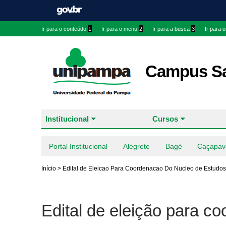
Ir para o conteúdo
1
Ir para o menu
2
Ir para a busca
3
Ir para 
Campus Sa
Institucional
Cursos
Portal Institucional
Alegrete
Bagé
Caçapav
Início
>
Edital de Eleicao Para Coordenacao Do Nucleo de Estudos
Edital de eleição para 