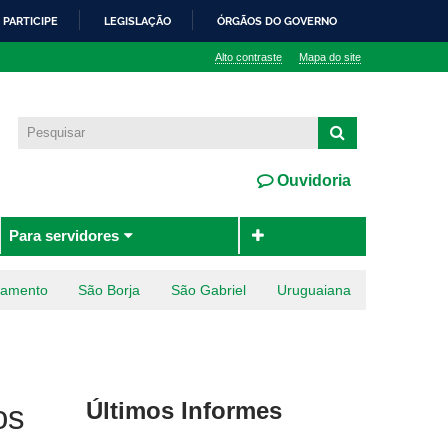
PARTICIPE
LEGISLAÇÃO
ÓRGÃOS DO GOVERNO
Alto contraste
Mapa do site
Ouvidoria
Para servidores
ramento
São Borja
São Gabriel
Uruguaiana
Últimos Informes
os