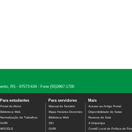
amento, RS - 97573-634 - Fone (55)3967-1700
Para estudantes
Para servidores
Mais
Portal do Aluno
Manual do Servidor
Acesso ao Antigo Portal
Biblioteca Web
Mapa Horários Docentes
Disponibilidade de Salas
Normalização de Trabalhos
Biblioteca Web
Reserva de Sala
GURI
SEI
A Unipampa
MOODLE
GURI
Comitê Local de Política de Pes