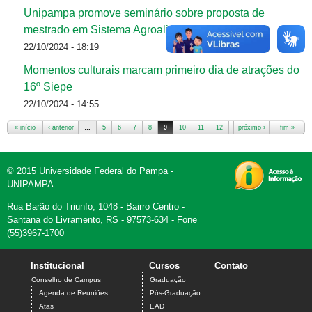
Unipampa promove seminário sobre proposta de
mestrado em Sistema Agroalimentares
22/10/2024 - 18:19
Momentos culturais marcam primeiro dia de atrações do
16º Siepe
22/10/2024 - 14:55
« início
‹ anterior
…
5
6
7
8
9
10
11
12
13
próximo ›
…
fim »
Páginas
© 2015 Universidade Federal do Pampa -
UNIPAMPA
Rua Barão do Triunfo, 1048 - Bairro Centro -
Santana do Livramento, RS - 97573-634 - Fone
(55)3967-1700
Institucional
Cursos
Contato
Conselho de Campus
Graduação
Agenda de Reuniões
Pós-Graduação
Atas
EAD