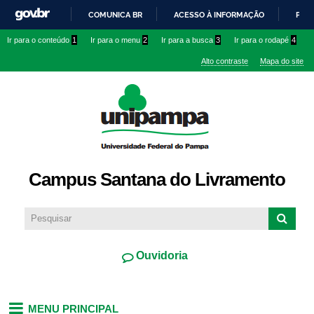
Pular
COMUNICA BR
ACESSO À INFORMAÇÃO
PART
para o
IR
Ir para o conteúdo
1
Ir para o menu
2
Ir para a busca
3
Ir para o rodapé
4
conteúdo
PARA
principal
Alto contraste
Mapa do site
O
CONTEÚDO
Campus Santana do Livramento
Ouvidoria
MENU PRINCIPAL