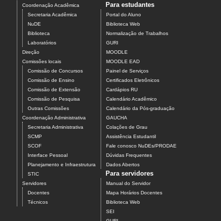
Para estudantes
Coordenação Acadêmica
Secretaria Acadêmica
Portal do Aluno
NuDE
Biblioteca Web
Biblioteca
Normalização de Trabalhos
Laboratórios
GURI
Direção
MOODLE
Comissões locais
MOODLE EAD
Comissão de Concursos
Painel de Serviços
Comissão de Ensino
Certificados Eletrônicos
Comissão de Extensão
Cardápios RU
Comissão de Pesquisa
Calendário Acadêmico
Outras Comissões
Calendário da Pós-graduação
Coordenação Administrativa
GAUCHA
Secretaria Administrativa
Colações de Grau
SCMP
Assistência Estudantil
SCOF
Fale conosco NuDEs/PRODAE
Interface Pessoal
Dúvidas Frequentes
Planejamento e Infraestrutura
Dados Abertos
Para servidores
STIC
Servidores
Manual do Servidor
Docentes
Mapa Horários Docentes
Técnicos
Biblioteca Web
SEI
GURI