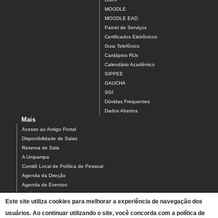
MOODLE
MOODLE EAD
Painel de Serviços
Certificados Eletrônicos
Guia Telefônico
Cardápios RUs
Calendário Acadêmico
SIPPEE
GAUCHA
SGI
Dúvidas Frequentes
Dados Abertos
Mais
Acesso ao Antigo Portal
Disponibilidade de Salas
Reserva de Sala
A Unipampa
Comitê Local de Política de Pessoal
Agenda da Direção
Agenda de Eventos
Estágios
Este site utiliza cookies para melhorar a experiência de navegação dos
Relatório de Gestão
usuários. Ao continuar utilizando o site, você concorda com a política de
Infraestrutura do Campus