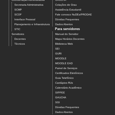
Secretaria Administrativa
Colações de Grau
SCMP
Assistência Estudantil
SCOF
Fale conosco NuDEs/PRODAE
Interface Pessoal
Dúvidas Frequentes
Planejamento e Infraestrutura
Dados Abertos
Para servidores
STIC
Servidores
Manual do Servidor
Docentes
Mapa Horários Docentes
Técnicos
Biblioteca Web
SEI
GURI
MOODLE
MOODLE EAD
Painel de Serviços
Certificados Eletrônicos
Guia Telefônico
Cardápios RUs
Calendário Acadêmico
SIPPEE
GAUCHA
SGI
Dúvidas Frequentes
Dados Abertos