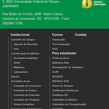
© 2015 Universidade Federal do Pampa -
UNIPAMPA
Rua Barão do Triunfo, 1048 - Bairro Centro -
Santana do Livramento, RS - 97573-634 - Fone
(55)3967-1700
Institucional
Cursos
Contato
Conselho de Campus
Graduação
Agenda de Reuniões
Pós-Graduação
Atas
EAD
Para estudantes
Coordenação Acadêmica
Secretaria Acadêmica
Portal do Aluno
NuDE
Biblioteca Web
Biblioteca
Normalização de Trabalhos
Laboratórios
GURI
Direção
MOODLE
Comissões locais
MOODLE EAD
Comissão de Concursos
Painel de Serviços
Comissão de Ensino
Certificados Eletrônicos
Comissão de Extensão
Cardápios RU
Comissão de Pesquisa
Calendário Acadêmico
Outras Comissões
Calendário da Pós-graduação
Coordenação Administrativa
GAUCHA