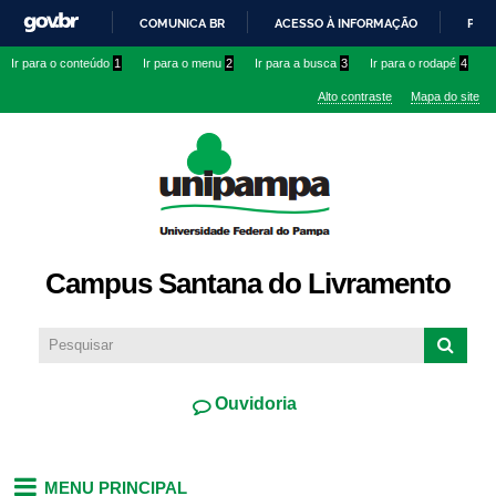
Pular
COMUNICA BR
ACESSO À INFORMAÇÃO
PART
para o
IR
Ir para o conteúdo
1
Ir para o menu
2
Ir para a busca
3
Ir para o rodapé
4
conteúdo
PARA
principal
Alto contraste
Mapa do site
O
CONTEÚDO
Campus Santana do Livramento
Ouvidoria
MENU PRINCIPAL