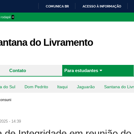
Pular
COMUNICA BR
ACESSO À INFORMAÇÃO
para o
IR
o rodapé
4
conteúdo
PARA
principal
O
CONTEÚDO
ntana do Livramento
Contato
Para estudantes
a do Sul
Dom Pedrito
Itaqui
Jaguarão
Santana do Liv
Consuni
2025 - 14:39
 de Integridade em reunião do