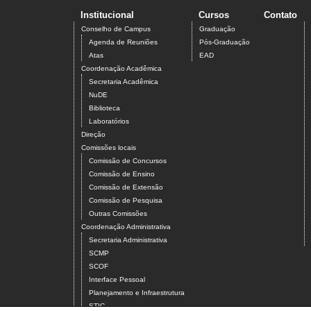
Institucional
Cursos
Contato
Conselho de Campus
Graduação
Agenda de Reuniões
Pós-Graduação
Atas
EAD
Coordenação Acadêmica
Secretaria Acadêmica
NuDE
Biblioteca
Laboratórios
Direção
Comissões locais
Comissão de Concursos
Comissão de Ensino
Comissão de Extensão
Comissão de Pesquisa
Outras Comissões
Coordenação Administrativa
Secretaria Administrativa
SCMP
SCOF
Interface Pessoal
Planejamento e Infraestrutura
STIC