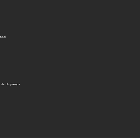
soal
s da Unipampa