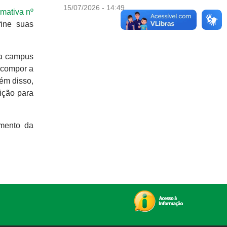
15/07/2026 - 14:49
rmativa nº
fine suas
mais not
da campus
 compor a
ém disso,
ição para
imento da