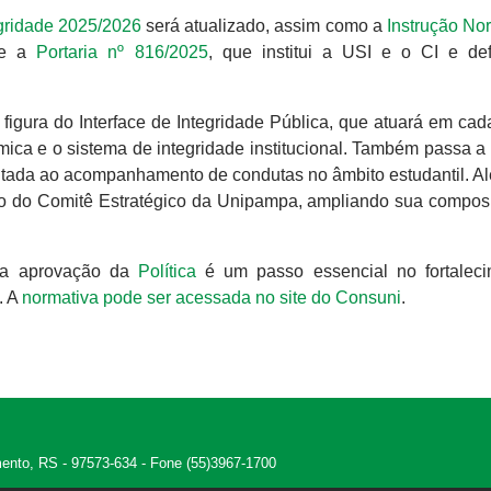
gridade 2025/2026
será atualizado, assim como a
Instrução No
, e a
Portaria nº 816/2025
, que institui a USI e o CI e de
 figura do Interface de Integridade Pública, que atuará em ca
ca e o sistema de integridade institucional. Também passa a
voltada ao acompanhamento de condutas no âmbito estudantil. Al
ão do Comitê Estratégico da Unipampa, ampliando sua compos
a aprovação da
Política
é um passo essencial no fortalec
. A
normativa pode ser acessada no site do Consuni
.
amento, RS - 97573-634 - Fone (55)3967-1700