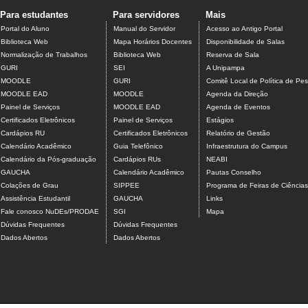
Para estudantes
Para servidores
Mais
Portal do Aluno
Manual do Servidor
Acesso ao Antigo Portal
Biblioteca Web
Mapa Horários Docentes
Disponibilidade de Salas
Normalização de Trabalhos
Biblioteca Web
Reserva de Sala
GURI
SEI
A Unipampa
MOODLE
GURI
Comitê Local de Política de Pes
MOODLE EAD
MOODLE
Agenda da Direção
Painel de Serviços
MOODLE EAD
Agenda de Eventos
Certificados Eletrônicos
Painel de Serviços
Estágios
Cardápios RU
Certificados Eletrônicos
Relatório de Gestão
Calendário Acadêmico
Guia Telefônico
Infraestrutura do Campus
Calendário da Pós-graduação
Cardápios RUs
NEABI
GAUCHA
Calendário Acadêmico
Pautas Conselho
Colações de Grau
SIPPEE
Programa de Feiras de Ciência
Assistência Estudantil
GAUCHA
Links
Fale conosco NuDEs/PRODAE
SGI
Mapa
Dúvidas Frequentes
Dúvidas Frequentes
Dados Abertos
Dados Abertos