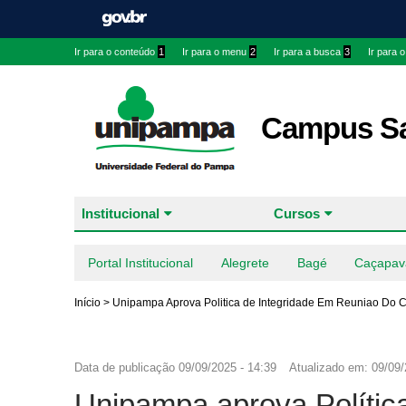
Ir para o conteúdo
1
Ir para o menu
2
Ir para a busca
3
Ir para 
Campus Sa
Institucional
Cursos
Portal Institucional
Alegrete
Bagé
Caçapav
Início
>
Unipampa Aprova Politica de Integridade Em Reuniao Do 
Data de publicação
09/09/2025 - 14:39
Atualizado em:
09/09/
Unipampa aprova Política