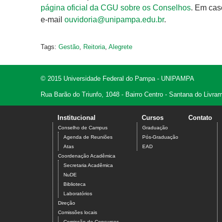
página oficial da CGU sobre os Conselhos
. Em cas
e-mail
ouvidoria@unipampa.edu.br
.
Tags:
Gestão
,
Reitoria
,
Alegrete
© 2015 Universidade Federal do Pampa - UNIPAMPA
Rua Barão do Triunfo, 1048 - Bairro Centro - Santana do Livr
Institucional
Cursos
Contato
Conselho de Campus
Graduação
Agenda de Reuniões
Pós-Graduação
Atas
EAD
Coordenação Acadêmica
Secretaria Acadêmica
NuDE
Biblioteca
Laboratórios
Direção
Comissões locais
Comissão de Concursos