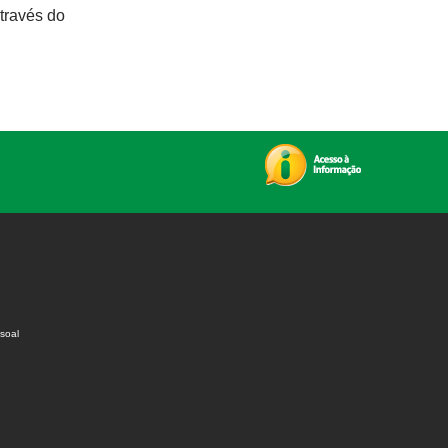
través do
soal