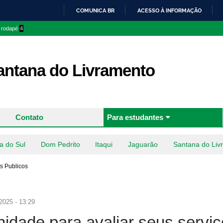
Pular
COMUNICA BR
ACESSO À INFORMAÇÃO
para o
IR
o rodapé
4
conteúdo
PARA
principal
O
CONTEÚDO
ntana do Livramento
Contato
Para estudantes
a do Sul
Dom Pedrito
Itaqui
Jaguarão
Santana do Liv
s Publicos
2025 - 13:29
dade para avaliar seus serviç