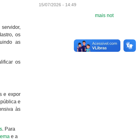
15/07/2026 - 14:49
mais not
servidor,
astro, os
luindo as
ificar os
os e expor
 pública e
onsiva às
s
. Para
 tema
e a