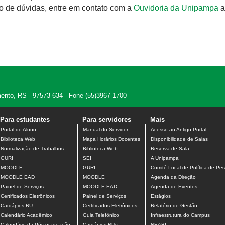
o de dúvidas, entre em contato com a
Ouvidoria da Unipampa
a
amento, RS - 97573-634 - Fone (55)3967-1700
Para estudantes
Para servidores
Mais
Portal do Aluno
Manual do Servidor
Acesso ao Antigo Portal
Biblioteca Web
Mapa Horários Docentes
Disponibilidade de Salas
Normalização de Trabalhos
Biblioteca Web
Reserva de Sala
GURI
SEI
A Unipampa
MOODLE
GURI
Comitê Local de Política de Pes
MOODLE EAD
MOODLE
Agenda da Direção
Painel de Serviços
MOODLE EAD
Agenda de Eventos
Certificados Eletrônicos
Painel de Serviços
Estágios
Cardápios RU
Certificados Eletrônicos
Relatório de Gestão
Calendário Acadêmico
Guia Telefônico
Infraestrutura do Campus
Calendário da Pós-graduação
Cardápios RUs
NEABI