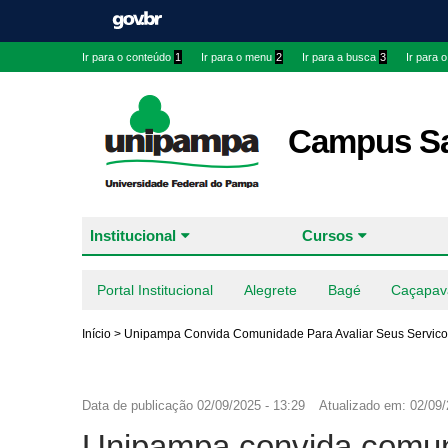
Ir para o conteúdo
1
Ir para o menu
2
Ir para a busca
3
Ir para 
Campus Sa
Institucional
Cursos
Portal Institucional
Alegrete
Bagé
Caçapav
Início
>
Unipampa Convida Comunidade Para Avaliar Seus Servico
Data de publicação
02/09/2025 - 13:29
Atualizado em:
02/09/
Unipampa convida comuni