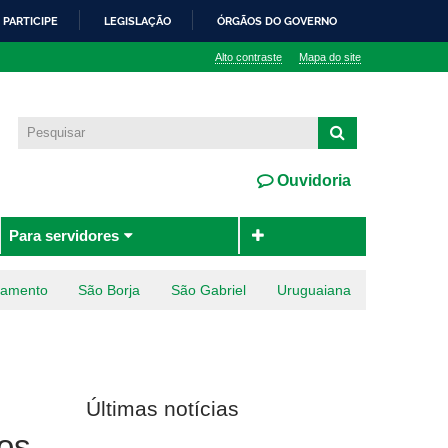
PARTICIPE
LEGISLAÇÃO
ÓRGÃOS DO GOVERNO
Alto contraste
Mapa do site
Ouvidoria
Para servidores
ramento
São Borja
São Gabriel
Uruguaiana
Últimas notícias
os