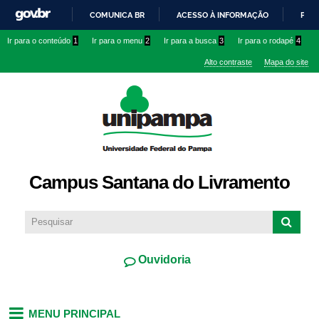
Pular
COMUNICA BR
ACESSO À INFORMAÇÃO
PART
para o
IR
Ir para o conteúdo
1
Ir para o menu
2
Ir para a busca
3
Ir para o rodapé
4
conteúdo
PARA
principal
Alto contraste
Mapa do site
O
CONTEÚDO
Campus Santana do Livramento
Ouvidoria
MENU PRINCIPAL