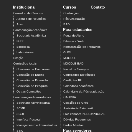
Institucional
Cursos
Contato
Conselho de Campus
Graduação
Agenda de Reuniões
Pós-Graduação
Atas
EAD
Para estudantes
Coordenação Acadêmica
Secretaria Acadêmica
Portal do Aluno
NuDE
Biblioteca Web
Biblioteca
Normalização de Trabalhos
Laboratórios
GURI
Direção
MOODLE
Comissões locais
MOODLE EAD
Comissão de Concursos
Painel de Serviços
Comissão de Ensino
Certificados Eletrônicos
Comissão de Extensão
Cardápios RU
Comissão de Pesquisa
Calendário Acadêmico
Outras Comissões
Calendário da Pós-graduação
Coordenação Administrativa
GAUCHA
Secretaria Administrativa
Colações de Grau
SCMP
Assistência Estudantil
SCOF
Fale conosco NuDEs/PRODAE
Interface Pessoal
Dúvidas Frequentes
Planejamento e Infraestrutura
Dados Abertos
Para servidores
STIC