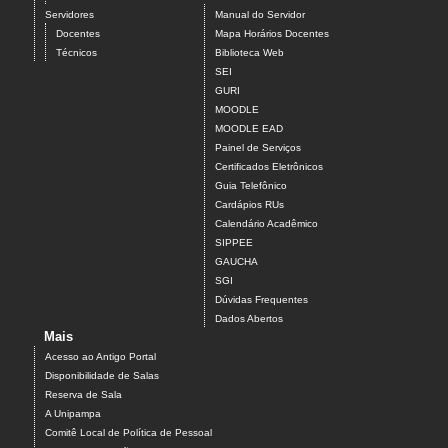
Servidores
Manual do Servidor
Docentes
Mapa Horários Docentes
Técnicos
Biblioteca Web
SEI
GURI
MOODLE
MOODLE EAD
Painel de Serviços
Certificados Eletrônicos
Guia Telefônico
Cardápios RUs
Calendário Acadêmico
SIPPEE
GAUCHA
SGI
Dúvidas Frequentes
Dados Abertos
Mais
Acesso ao Antigo Portal
Disponibilidade de Salas
Reserva de Sala
A Unipampa
Comitê Local de Política de Pessoal