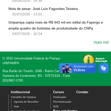
05/08/2026 - 16:38
Nota de pesar: José Luís Fagundes Teixeira
31/07/2026 - 13:52
Unipampa capta mais de R$ 443 mil em edital da Fapergs e
amplia quadro de bolsistas de produtividade do CNPq
24/07/2026 - 10:24
mais not
© 2015 Universidade Federal do Pampa -
UNIPAMPA
Rua Barão do Triunfo, 1048 - Bairro Centro -
Santana do Livramento, RS - 97573-634 - Fone
(55)3967-1700
Institucional
Cursos
Contato
Conselho de Campus
Graduação
Agenda de Reuniões
Pós-Graduação
Atas
EAD
Para estudantes