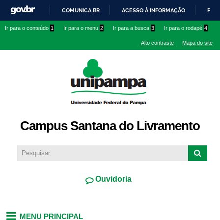
Pular
COMUNICA BR
ACESSO À INFORMAÇÃO
PART
para o
IR
Ir para o conteúdo
1
Ir para o menu
2
Ir para a busca
3
Ir para o rodapé
4
conteúdo
PARA
principal
Alto contraste
Mapa do site
O
CONTEÚDO
Campus Santana do Livramento
Ouvidoria
MENU PRINCIPAL