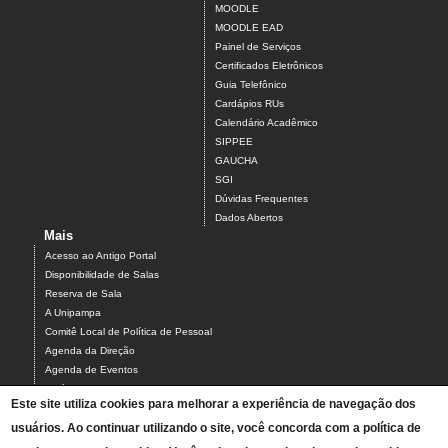
MOODLE
MOODLE EAD
Painel de Serviços
Certificados Eletrônicos
Guia Telefônico
Cardápios RUs
Calendário Acadêmico
SIPPEE
GAUCHA
SGI
Dúvidas Frequentes
Dados Abertos
Mais
Acesso ao Antigo Portal
Disponibilidade de Salas
Reserva de Sala
A Unipampa
Comitê Local de Política de Pessoal
Agenda da Direção
Agenda de Eventos
Estágios
Este site utiliza cookies para melhorar a experiência de navegação dos
Relatório de Gestão
Infraestrutura do Campus
usuários. Ao continuar utilizando o site, você concorda com a política de
NEABI