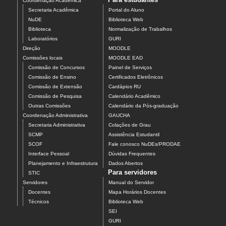
Coordenação Acadêmica
Secretaria Acadêmica
Portal do Aluno
NuDE
Biblioteca Web
Biblioteca
Normalização de Trabalhos
Laboratórios
GURI
Direção
MOODLE
Comissões locais
MOODLE EAD
Comissão de Concursos
Painel de Serviços
Comissão de Ensino
Certificados Eletrônicos
Comissão de Extensão
Cardápios RU
Comissão de Pesquisa
Calendário Acadêmico
Outras Comissões
Calendário da Pós-graduação
Coordenação Administrativa
GAUCHA
Secretaria Administrativa
Colações de Grau
SCMP
Assistência Estudantil
SCOF
Fale conosco NuDEs/PRODAE
Interface Pessoal
Dúvidas Frequentes
Planejamento e Infraestrutura
Dados Abertos
Para servidores
STIC
Servidores
Manual do Servidor
Docentes
Mapa Horários Docentes
Técnicos
Biblioteca Web
SEI
GURI