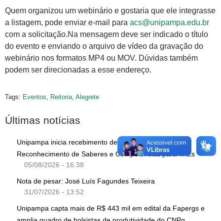
Quem organizou um webinário e gostaria que ele integrasse
a listagem, pode enviar e-mail para
acs@unipampa.edu.br
com a solicitação.Na mensagem deve ser indicado o título
do evento e enviando o arquivo de vídeo da gravação do
webinário nos formatos MP4 ou MOV. Dúvidas também
podem ser direcionadas a esse endereço.
Tags:
Eventos
,
Reitoria
,
Alegrete
Últimas notícias
Unipampa inicia recebimento de solicitações de
Reconhecimento de Saberes e Competências para TAEs
05/08/2026 - 16:38
Nota de pesar: José Luís Fagundes Teixeira
31/07/2026 - 13:52
Unipampa capta mais de R$ 443 mil em edital da Fapergs e
amplia quadro de bolsistas de produtividade do CNPq