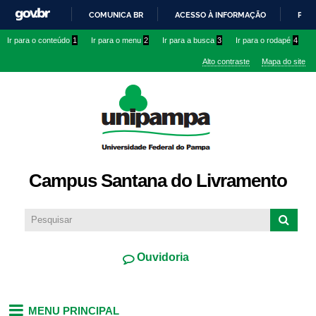
Pular
COMUNICA BR
ACESSO À INFORMAÇÃO
PART
para o
IR
Ir para o conteúdo
1
Ir para o menu
2
Ir para a busca
3
Ir para o rodapé
4
conteúdo
PARA
principal
Alto contraste
Mapa do site
O
CONTEÚDO
Campus Santana do Livramento
Ouvidoria
MENU PRINCIPAL