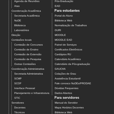
Agenda de Reuniões
Pós-Graduação
Atas
EAD
Para estudantes
Coordenação Acadêmica
Secretaria Acadêmica
Portal do Aluno
NuDE
Biblioteca Web
Biblioteca
Normalização de Trabalhos
Laboratórios
GURI
Direção
MOODLE
Comissões locais
MOODLE EAD
Comissão de Concursos
Painel de Serviços
Comissão de Ensino
Certificados Eletrônicos
Comissão de Extensão
Cardápios RU
Comissão de Pesquisa
Calendário Acadêmico
Outras Comissões
Calendário da Pós-graduação
Coordenação Administrativa
GAUCHA
Secretaria Administrativa
Colações de Grau
SCMP
Assistência Estudantil
SCOF
Fale conosco NuDEs/PRODAE
Interface Pessoal
Dúvidas Frequentes
Planejamento e Infraestrutura
Dados Abertos
Para servidores
STIC
Servidores
Manual do Servidor
Docentes
Mapa Horários Docentes
Técnicos
Biblioteca Web