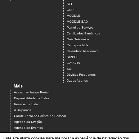
SEI
GURI
MOODLE
MOODLE EAD
Painel de Serviços
Certificados Eletrônicos
Guia Telefônico
Cardápios RUs
Calendário Acadêmico
SIPPEE
GAUCHA
SGI
Dúvidas Frequentes
Dados Abertos
Mais
Acesso ao Antigo Portal
Disponibilidade de Salas
Reserva de Sala
A Unipampa
Comitê Local de Política de Pessoal
Agenda da Direção
Agenda de Eventos
Estágios
Este site utiliza cookies para melhorar a experiência de navegação dos