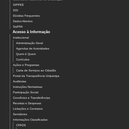
SIPPEE
SGI
Dúvidas Frequentes
Dados Abertos
SisPPA
Acesso à Informação
Institucional
Administração Geral
Agendas de Autoridades
Quem é Quem
Currículos
Ações e Programas
Carta de Serviços ao Cidadão
Portal da Transparência Unipampa
Auditorias
Instruções Normativas
Participação Social
Convênios e Transferências
Receitas e Despesas
Licitações e Contratos
Servidores
Informações Classificadas
CPADS