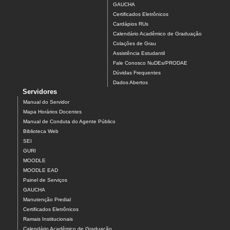
GAUCHA
Certificados Eletrônicos
Cardápios RUs
Calendário Acadêmico de Graduação
Colações de Grau
Assistência Estudantil
Fale Conosco NuDEs/PRODAE
Dúvidas Frequentes
Dados Abertos
Servidores
Manual do Servidor
Mapa Horários Docentes
Manual de Conduta do Agente Público
Biblioteca Web
SEI
GURI
MOODLE
MOODLE EAD
Painel de Serviços
GAUCHA
Manutenção Predial
Certificados Eletrônicos
Ramais Institucionais
Calendário Acadêmico de Graduação