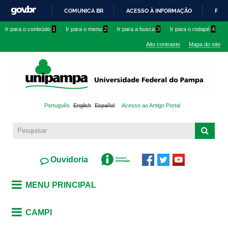
Pular
COMUNICA BR
ACESSO À INFORMAÇÃO
PART
para o
IR
Ir para o conteúdo
1
Ir para o menu
2
Ir para a busca
3
Ir para o rodapé
4
conteúdo
PARA
principal
Alto contraste
Mapa do site
O
CONTEÚDO
Português
English
Español
Acesso ao Antigo Portal
Ouvidoria
MENU PRINCIPAL
CAMPI