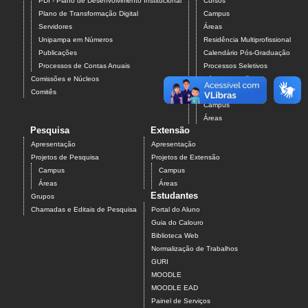
PDI - Plano de Desenvolvimento Institucional
Cursos
Plano de Transformação Digital
Campus
Servidores
Áreas
Unipampa em Números
Residência Multiprofissional
Publicações
Calendário Pós-Graduação
Processos de Contas Anuais
Processos Seletivos
Comissões e Núcleos
Pós-Graduação
Comitês
Projetos
Campus
Áreas
Pesquisa
Extensão
Apresentação
Apresentação
Projetos de Pesquisa
Projetos de Extensão
Campus
Campus
Áreas
Áreas
Estudantes
Grupos
Chamadas e Editais de Pesquisa
Portal do Aluno
Guia do Calouro
Biblioteca Web
Normalização de Trabalhos
GURI
MOODLE
MOODLE EAD
Painel de Serviços